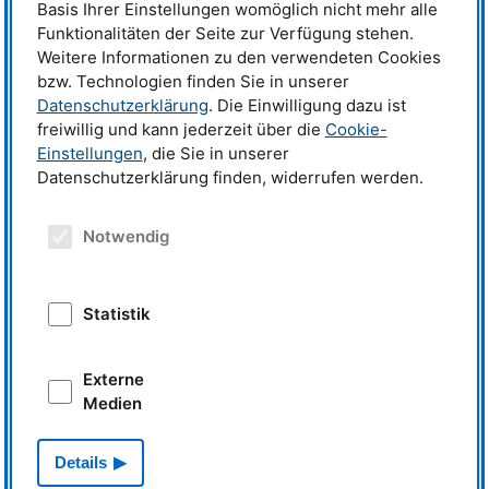
Basis Ihrer Einstellungen womöglich nicht mehr alle
Additionally, the method is sensitive to effects of the positron wavefunction
and to correlations between the positron and the electrons or electron
Funktionalitäten der Seite zur Verfügung stehen.
many-body effects.
Weitere Informationen zu den verwendeten Cookies
bzw. Technologien finden Sie in unserer
Leiter der Forschungsgruppe
Datenschutzerklärung
. Die Einwilligung dazu ist
freiwillig und kann jederzeit über die
Cookie-
Prof. Dr. Christoph Hugenschmidt
Telefon: +49 (0)89 289-14609
Einstellungen
, die Sie in unserer
E-Mail:
christoph.hugenschmidt@frm2.tum.de
Datenschutzerklärung finden, widerrufen werden.
Physik mit Positronen
Notwendig
>
Home
>
Aktuelles
>
Team
Statistik
>
Forschung:
-
Positronenstrahlen
-
Defektspektroskopie
Externe
-
Freie Volumina
Medien
-
Elektronische Struktur
-
Oberflächenphysik
-
Grundlagenforschung
>
Publikationen & Präsentationen
Details
>
Lehre