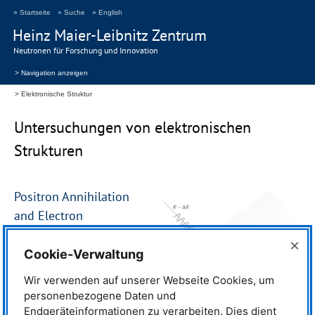
» Startseite
» Suche
» English
Heinz Maier-Leibnitz Zentrum
Neutronen für Forschung und Innovation
> Navigation anzeigen
Elektronische Struktur
Untersuchungen von elektronischen
Strukturen
Positron Annihilation
and Electron
Momentum
×
Cookie-Verwaltung
When a positron is implanted in a
sample and annihilates with an
Wir verwenden auf unserer Webseite Cookies, um
electron, the momentum is a
personenbezogene Daten und
conserved quantity. The sum of the
momenta of the emitted gamma
Endgeräteinformationen zu verarbeiten. Dies dient