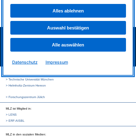
>
Galerie
>
Funding
Alles ablehnen
>
Nützliche Links
Auswahl bestätigen
> Neutronenquelle FRM II
> Intranet MLZ/FRM II
Alle auswählen
> Telefonverzeichnis
> Impressum
> Datenschutz
Datenschutz
Impressum
MLZ ist eine Kooperation aus:
> Technische Universität München
> Helmholtz-Zentrum Hereon
> Forschungszentrum Jülich
MLZ
ist Mitglied in:
> LENS
> ERF-AISBL
MLZ
in den sozialen Medien: