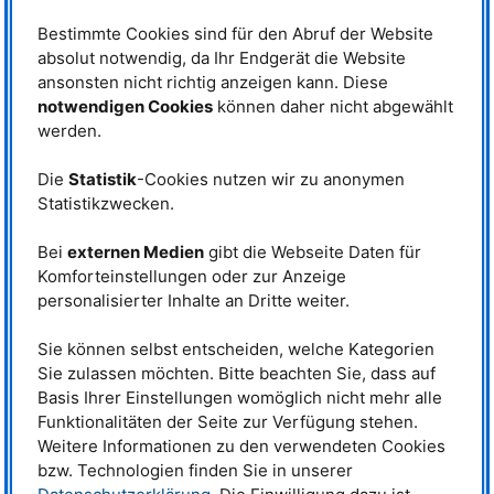
Bestimmte Cookies sind für den Abruf der Website
absolut notwendig, da Ihr Endgerät die Website
ansonsten nicht richtig anzeigen kann. Diese
notwendigen Cookies
können daher nicht abgewählt
Der wissenschaftliche Beirat im Jahr 2026. © Iris Köhler, JCNS@MLZ
werden.
Prof. Dr. Michel Kenzelmann
Die
Statistik
-Cookies nutzen wir zu anonymen
(Vorsitzender)
Statistikzwecken.
Paul Scherrer Institute, Schweiz
Dr. Ken Andersen
Bei
externen Medien
gibt die Webseite Daten für
Institut Laue-Langevin, Frankreich
Komforteinstellungen oder zur Anzeige
personalisierter Inhalte an Dritte weiter.
Prof. Dr. Lise Arleth
University of Copenhagen, Dänemark
Sie können selbst entscheiden, welche Kategorien
Prof. Dr. Giovanni Bruno
Sie zulassen möchten. Bitte beachten Sie, dass auf
Physikalisch-Technische Bundesanstalt (
PTB
)
Basis Ihrer Einstellungen womöglich nicht mehr alle
Prof. Dr. Martin Fertl
Funktionalitäten der Seite zur Verfügung stehen.
Johannes Gutenberg-Universität Mainz
Weitere Informationen zu den verwendeten Cookies
bzw. Technologien finden Sie in unserer
Dr. Victoria Garcia Sakai
ISIS
Neutron and Muon Source, UK