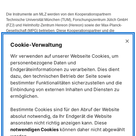
Die Instrumente am
MLZ
werden von den Kooperationspartnern
Technische Universität München (
TUM
), Forschungszentrum Jülich GmbH
(
FZJ
) und Helmholtz-Zentrum Hereon (Hereon) sowie der Max-Planck-
Gesellschaft (
MPG
) betrieben. Diese Kooperationspartner und die
angeschlossenen Gruppen von deutschen Universitäten arbeiten an der
×
ständigen Verbesserung der Leistungsfähigkeit der Instrumente. So steht
Cookie-Verwaltung
den wissenschaftlichen Nutzerinnen und Nutzern ein Ensemble
erstklassiger Instrumente für die Forschung zur Verfügung.
Wir verwenden auf unserer Webseite Cookies, um
personenbezogene Daten und
Die Instrumentwissenschaftlerinnen und -wissenschaftler werden von
Serviceteams für die Probenumgebung, Neutronenoptik, Detektoren,
Endgeräteinformationen zu verarbeiten. Dies dient
Instrumentsteuerung und Software und dem Team des Nutzerbüros
dazu, den technischen Betrieb der Seite sowie
unterstützt. Zusätzlich werden zahlreiche Labors zur Herstellung und
bestimmter Funktionalitäten sicherzustellen und die
Charakterisierung verschiedenartiger Proben betrieben, um auch den
Einbindung von externen Inhalten und Diensten zu
speziellen Anforderungen der wissenschaftlichen Nutzerinnen und Nutzer
ermöglichen.
gerecht zu werden.
Insbesondere stehen das Transmissionselektronenmikroskop
TEM
und die
Bestimmte Cookies sind für den Abruf der Website
Molekularstrahl-Epitaxie (
MBE
)-Anlage
für die
absolut notwendig, da Ihr Endgerät die Website
Transmissionselektronenmikroskopie bzw. die Herstellung qualitativ
hochwertiger dünner Schichten in Kombination mit Neutronenexperiment-
ansonsten nicht richtig anzeigen kann. Diese
Proposals zur Verfügung.
notwendigen Cookies
können daher nicht abgewählt