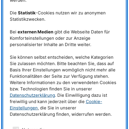
werden.
MLZ
TUM
FZJ
Hereon
MPG
Die
Statistik
-Cookies nutzen wir zu anonymen
Instrumentgruppe
Statistikzwecken.
Struktur
BIODIFF
BIODIFF
STRESS
-
ERWIN
HEiDi
SPEC
Bei
externen Medien
gibt die Webseite Daten für
FIREPOD
*
POLI
Komforteinstellungen oder zur Anzeige
SAPHiR*
POWTEX
*
personalisierter Inhalte an Dritte weiter.
SPODI
STRESS
-
SPEC
Sie können selbst entscheiden, welche Kategorien
Sie zulassen möchten. Bitte beachten Sie, dass auf
Nanostrukturen
SANS
-1
KWS
-1
SANS
-1
NREX
KWS
-2
REFSANS
Basis Ihrer Einstellungen womöglich nicht mehr alle
KWS
-3
Funktionalitäten der Seite zur Verfügung stehen.
MARIA
Weitere Informationen zu den verwendeten Cookies
Spektroskopie
KOMPASS
DNS
TRISP
bzw. Technologien finden Sie in unserer
LaDIFF
*
J-
NSE
Datenschutzerklärung
. Die Einwilligung dazu ist
PUMA
PANDA
freiwillig und kann jederzeit über die
Cookie-
RESEDA
SPHERES
Einstellungen
, die Sie in unserer
TOFTOF
TOPAS
*
Datenschutzerklärung finden, widerrufen werden.
Bildgebende
ANTARES
NECTAR
Verfahren
NECTAR