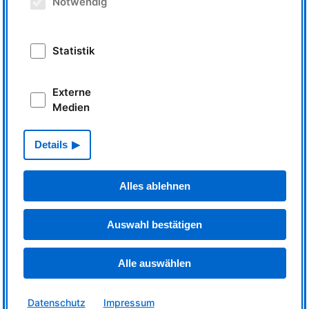
Notwendig
Elementanalyse
PGAA
FANGAS
NAA
Teilchenphysik
UCN
*
EDM
*
Statistik
MEPHISTO
*
PENELOPE
*
Externe
Positronen
NEPOMUC
Medien
Gefettet = Instrument ist spezialisiert auf kalte Neutronen; * = Instrument ist
im Aufbau
Details
MLZ
Instrumentübersicht
Alles ablehnen
Auswahl bestätigen
Alle auswählen
Datenschutz
Impressum