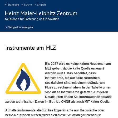
» Startseite
» Suche
» English
Heinz Maier-Leibnitz Zentrum
Neutronen für Forschung und Innovation
> Navigation anzeigen
Instrumente am
MLZ
Bis 2027 wird es keine kalten Neutronen am
MLZ
geben, da die kalte Quelle erneuert
werden muss. Das bedeutet, dass
Instrumente, die auf kalte Neutronen
spezialisiert sind, mit einem geänderten
Fluss zu rechnen haben. In der Tabelle unten
sind diese Instrumente gefettet. Auf deren
Detailseiten finden Sie Informationen sowohl
zu den technischen Daten im Betrieb
OHNE
als auch
MIT
kalter Quelle.
Auf alle Instrumente, die für ihre Experimente nur thermische oder
heiße Neutronen nutzen, wirkt sich diese Situation gar nicht aus!