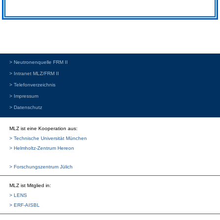
> Neutronenquelle FRM II
> Intranet MLZ/FRM II
> Telefonverzeichnis
> Impressum
> Datenschutz
MLZ ist eine Kooperation aus:
> Technische Universität München
> Helmholtz-Zentrum Hereon
> Forschungszentrum Jülich
MLZ
ist Mitglied in:
> LENS
> ERF-AISBL