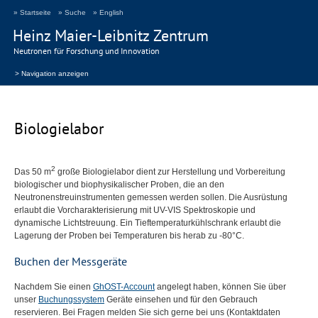
» Startseite
» Suche
» English
Heinz Maier-Leibnitz Zentrum
Neutronen für Forschung und Innovation
> Navigation anzeigen
Biologielabor
2
Das 50 m
große Biologielabor dient zur Herstellung und Vorbereitung
biologischer und biophysikalischer Proben, die an den
Neutronenstreuinstrumenten gemessen werden sollen. Die Ausrüstung
erlaubt die Vorcharakterisierung mit UV-
VIS
Spektroskopie und
dynamische Lichtstreuung. Ein Tieftemperaturkühlschrank erlaubt die
Lagerung der Proben bei Temperaturen bis herab zu -80°C.
Buchen der Messgeräte
Nachdem Sie einen
GhOST-Account
angelegt haben, können Sie über
unser
Buchungssystem
Geräte einsehen und für den Gebrauch
reservieren. Bei Fragen melden Sie sich gerne bei uns (Kontaktdaten