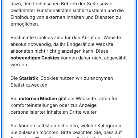
dazu, den technischen Betrieb der Seite sowie
Stereomikroskop Olympus SZX7
bestimmter Funktionalitäten sicherzustellen und die
Nanophotometer Implen NP80
Einbindung von externen Inhalten und Diensten zu
ermöglichen.
Tischinkubator Molecular Dimensions
CD Spektralphotometer Jasco J1100
Bestimmte Cookies sind für den Abruf der Website
absolut notwendig, da Ihr Endgerät die Website
UV-Vis Spektralphotometer Jasco V770
ansonsten nicht richtig anzeigen kann. Diese
Trockenschrank Memmert UNB 300
notwendigen Cookies
können daher nicht abgewählt
werden.
UV-Lampe Hamamatsu LC8 L9588
Tischzentrifuge Sigma 3K30
Die
Statistik
-Cookies nutzen wir zu anonymen
Statistikzwecken.
FPLC-Anlage GE Healthcare ÄKTA
Kaltlichtquelle Schott KL 2500 LCD
Bei
externen Medien
gibt die Webseite Daten für
Komforteinstellungen oder zur Anzeige
pH/Ionen-Messgerät Metrohm 913
personalisierter Inhalte an Dritte weiter.
Universelles Auslesegerät Ahlborn ALMEMO 2490-2
Sie können selbst entscheiden, welche Kategorien
Sie zulassen möchten. Bitte beachten Sie, dass auf
Kontakt