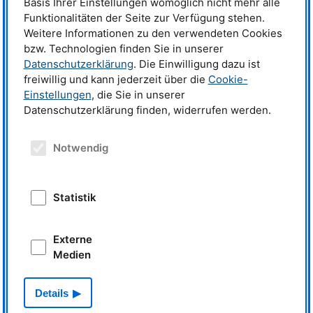
Basis Ihrer Einstellungen womöglich nicht mehr alle
Funktionalitäten der Seite zur Verfügung stehen.
Dr. Tobias Schrader
Telefon:
+49 (0)89 158860-743
Weitere Informationen zu den verwendeten Cookies
E-mail:
t.schrader@fz-juelich.de
bzw. Technologien finden Sie in unserer
Datenschutzerklärung
. Die Einwilligung dazu ist
Labortechnikerinnen:
freiwillig und kann jederzeit über die
Cookie-
Tabea Bartelt
Einstellungen
, die Sie in unserer
Telefon:
+49 (0)89 158860-733
Datenschutzerklärung finden, widerrufen werden.
E-mail:
t.bartelt@fz-juelich.de
Milena Jerosch
Notwendig
Telefon:
+49 (0)89 158860-765
E-mail:
m.jerosch@fz-juelich.de
Labor:
Gebäude
UYL
, Raum 03.27
Statistik
Ein Blick ins Labor
Externe
Medien
Details