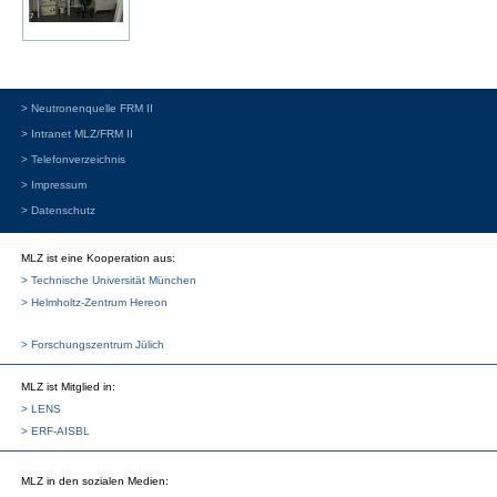
> Neutronenquelle FRM II
> Intranet MLZ/FRM II
> Telefonverzeichnis
> Impressum
> Datenschutz
MLZ ist eine Kooperation aus:
> Technische Universität München
> Helmholtz-Zentrum Hereon
> Forschungszentrum Jülich
MLZ
ist Mitglied in:
> LENS
> ERF-AISBL
MLZ
in den sozialen Medien: