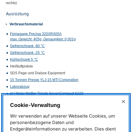
rechts).
Ausrüstung
Verbrauchsmaterial
Feinwaage Precisa 320XR405A
max. Gewicht: 405g, Genauigkeit: 0,001g
Gefrierschrank -80 °C
Gefrierschrank -25 °C
Kühlschrank 5 °C
Heißluftpistole
SDS
Page und Dialyse Equipment
15 Tonnen Presse
YLJ
-15
MTI
Corporation
Laborabzug
pH Meter Mettler Toledo SevenCompact S220
×
Sterile Werkbank Unity Lab Services Safe 2020
Cookie-Verwaltung
Reinstwasseranlage Satorius D-Type
18,2 MΩ cm c
Wir verwenden auf unserer Webseite Cookies, um
personenbezogene Daten und
FT-IR Spektralphotometer Perkin Elmer Spectrum Two mit DTGS
Detektor
Endgeräteinformationen zu verarbeiten. Dies dient