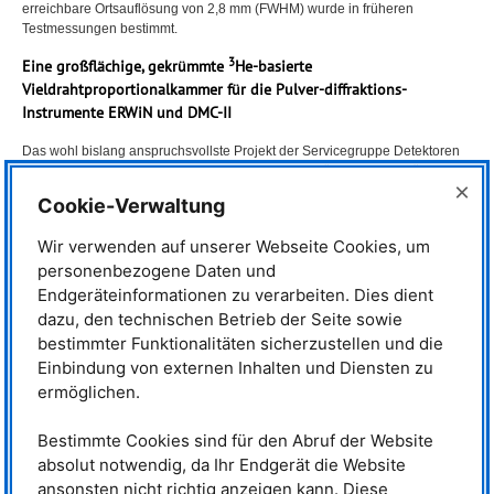
erreichbare Ortsauflösung von 2,8 mm (
FWHM
) wurde in früheren
Testmessungen bestimmt.
3
Eine großflächige, gekrümmte
He-basierte
Vieldrahtproportionalkammer für die Pulver-diffraktions-
Instrumente ERWiN und
DMC
-II
Das wohl bislang anspruchsvollste Projekt der Servicegruppe Detektoren
war die Entwicklung und Produktion von zwei gekrümmten, großflächigen
×
3
zweidimensional positionsempfindlichen
He-gefüllten
Cookie-Verwaltung
Vieldrahtproportionalkammern (
MWPC
) in Zusammenarbeit mit dem Paul-
Scherrer-Institut (
PSI
) im Rahmen des
CHARM
-Projekts [1]. Die Detektoren,
Wir verwenden auf unserer Webseite Cookies, um
deren Design auf einem in den Brookhaven National Laboratories (
BNL
)
personenbezogene Daten und
entwickelten Konzept basiert, wurden für das neue Pulverdiffraktometer
ERWiN am
MLZ
und die Modernisierung des bestehenden
Endgeräteinformationen zu verarbeiten. Dies dient
Pulverdiffraktometers
DMC
am
PSI
entwickelt.
dazu, den technischen Betrieb der Seite sowie
Jeder Detektor mit einer Krümmung von 800 mm bietet eine horizontale
bestimmter Funktionalitäten sicherzustellen und die
Akzeptanz von 130° und eine vertikale Akzeptanz von 14° mit einer
Einbindung von externen Inhalten und Diensten zu
Winkelauflösung (
FWHM
) von 0,115° in beiden Dimensionen. Er besteht
ermöglichen.
aus neun einzelnen gebogenen
MWPC
-Segmenten, die nahtlos in einem
3
gemeinsamen Druckbehälter angeordnet sind, der mit 6,5bar
He + 1,5bar
4
CF
gefüllt ist. Die Nachweiseffizienz für thermische Neutronen beträgt
Bestimmte Cookies sind für den Abruf der Website
75%. Jedes Segment besteht aus einer gekrümmten Leiterplatte mit 128
absolut notwendig, da Ihr Endgerät die Website
horizontalen Kathodenstreifen und 128 vertikal gespannten Anoden- und
ansonsten nicht richtig anzeigen kann. Diese
Kathodendrähten mit jeweils 1,6 mm Streifen-/Drahtabstand. Insgesamt