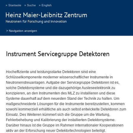
» Startseite
» Suche
» English
Heinz Maier-Leibnitz Zentrum
Neutronen für Forschung und Innovation
> Navigation anzeigen
Instrument Servicegruppe Detektoren
Hocheffiziente und leistungsstarke Detektoren sind eine
Schlüsselkomponente moderner wissenschaftlicher Instrumente in
Neutronenstreuanlagen. Aufgabe der Servicegruppe Detektoren ist es,
solche Detektorsysteme und die dazugehörige Ausleseelektronik zu
konzipieren, an den Instrumenten des
MLZ
zu installieren und diese
Systeme dauerhaft auf dem neuesten Stand der Technik zu halten. Um
maßgeschneiderte Lösungen für die Instrumente bereitzustellen, kommen
sowohl kommerziell erhältliche als auch selbst entwickelte Detektoren zum
Einsatz. Des Weiteren kümmert sich die Gruppe um die Wartung,
Fehlerbehebung und Kalibrierung der installierten Detektorsysteme.
Darüber hinaus ist die Gruppe im Rahmen internationaler Kooperationen
aktiv an der Erforschung neuer Detektortechnologien beteiligt.