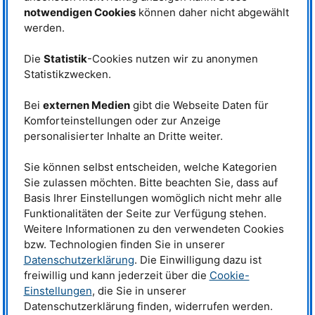
wurden im Detektorlabor am
MLZ
24 dieser
MWPC
-Segmente gebaut,
notwendigen Cookies
können daher nicht abgewählt
wovon 12 für den
PSI
-Detektor im Einsatz sind. Abb.5 zeigt den Einbau der
werden.
neun
MWPC
-Segmente in den Druckbehälter während der Integration des
ERWiN-Detektors im Reinraum des Detektorlabors.
Die
Statistik
-Cookies nutzen wir zu anonymen
Zur Bestimmung der Ankunftszeit und der Auftreffposition jedes einzelnen
Statistikzwecken.
Neutrons wird die Einzeldraht-/Streifenauslesung unter Verwendung der
Zeit-über-Schwelle-Methode mit einem Schwerpunktalgorithmus
angewendet. Die kompakte Frontend- und Signalverarbeitungselektronik
Bei
externen Medien
gibt die Webseite Daten für
[2], die vollständig von der Servicegruppe Detektoren entwickelt wurde, ist
Komforteinstellungen oder zur Anzeige
direkt auf dem Detektordruckgefäß montiert. Abb.6 zeigt den fertigen
personalisierter Inhalte an Dritte weiter.
Detektor während der Installation am Instrument ERWiN am
FRM
II.
Die Integration der Komponenten für den
DMC
-Detektor wurde im
Detektorlabor des
PSI
durchgeführt. Nach der Installation und
Sie können selbst entscheiden, welche Kategorien
Inbetriebnahme am Instrument
DMC
befindet sich der Detektor seit
Sie zulassen möchten. Bitte beachten Sie, dass auf
September 2022 im Nutzerbetrieb.
Basis Ihrer Einstellungen womöglich nicht mehr alle
Detektor-Ausleseelektronik
Funktionalitäten der Seite zur Verfügung stehen.
Weitere Informationen zu den verwendeten Cookies
Eine modulare Ausleseelektronik für
bzw. Technologien finden Sie in unserer
Vieldrahtproportionalkammern mit individueller Kanalauslese
Datenschutzerklärung
. Die Einwilligung dazu ist
freiwillig und kann jederzeit über die
Cookie-
Im Rahmen des
CHARM
-Projekts entwickelte die Servicegruppe
Einstellungen
, die Sie in unserer
Detektoren ein modulares Auslese- und Datenerfassungssystem für
Vieldrahtproportionalkammern (
MWPC
) mit Einzelkanalauslese. Das
Datenschutzerklärung finden, widerrufen werden.