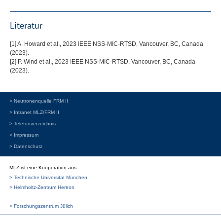
Literatur
[1] A. Howard et al., 2023
IEEE
NSS
-
MIC
-
RTSD
, Vancouver, BC, Canada
(2023).
[2] P. Wind et al., 2023
IEEE
NSS
-
MIC
-
RTSD
, Vancouver, BC, Canada
(2023).
> Neutronenquelle FRM II
> Intranet MLZ/FRM II
> Telefonverzeichnis
> Impressum
> Datenschutz
MLZ ist eine Kooperation aus:
> Technische Universität München
> Helmholtz-Zentrum Hereon
> Forschungszentrum Jülich