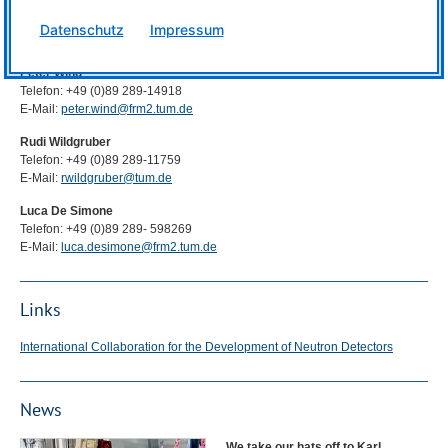
Ilario Defendi
Telefon: +49 (0)89 289-4923
Datenschutz
Impressum
E-Mail:
ilario.defendi@frm2.tum.de
Peter Wind
Telefon: +49 (0)89 289-14918
E-Mail:
peter.wind@frm2.tum.de
Rudi Wildgruber
Telefon: +49 (0)89 289-11759
E-Mail:
rwildgruber@tum.de
Luca De Simone
Telefon: +49 (0)89 289- 598269
E-Mail:
luca.desimone@frm2.tum.de
Links
International Collaboration for the Development of Neutron Detectors
News
We take our hats off to Karl