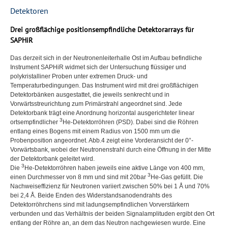
Detektoren
Drei großflächige positionsempfindliche Detektorarrays für
SAPHiR
Das derzeit sich in der Neutronenleiterhalle Ost im Aufbau befindliche
Instrument SAPHiR widmet sich der Untersuchung flüssiger und
polykristalliner Proben unter extremen Druck- und
Temperaturbedingungen. Das Instrument wird mit drei großflächigen
Detektorbänken ausgestattet, die jeweils senkrecht und in
Vorwärtsstreurichtung zum Primärstrahl angeordnet sind. Jede
Detektorbank trägt eine Anordnung horizontal ausgerichteter linear
3
ortsempfindlicher
He-Detektorröhren (
PSD
). Dabei sind die Röhren
entlang eines Bogens mit einem Radius von 1500 mm um die
Probenposition angeordnet. Abb.4 zeigt eine Vorderansicht der 0°-
Vorwärtsbank, wobei der Neutronenstrahl durch eine Öffnung in der Mitte
der Detektorbank geleitet wird.
3
Die
He-Detektorröhren haben jeweils eine aktive Länge von 400 mm,
3
einen Durchmesser von 8 mm und sind mit 20bar
He-Gas gefüllt. Die
Nachweiseffizienz für Neutronen variiert zwischen 50% bei 1 Å und 70%
bei 2,4 Å. Beide Enden des Widerstandsanodendrahts des
Detektorröhrchens sind mit ladungsempfindlichen Vorverstärkern
verbunden und das Verhältnis der beiden Signalamplituden ergibt den Ort
entlang der Röhre an, an dem das Neutron nachgewiesen wurde. Eine