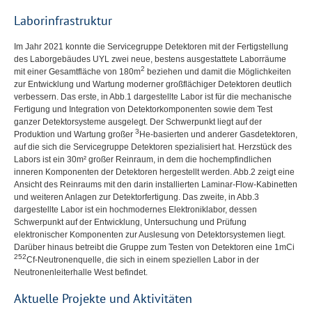
Laborinfrastruktur
Im Jahr 2021 konnte die Servicegruppe Detektoren mit der Fertigstellung
des Laborgebäudes
UYL
zwei neue, bestens ausgestattete Laborräume
2
mit einer Gesamtfläche von 180m
beziehen und damit die Möglichkeiten
zur Entwicklung und Wartung moderner großflächiger Detektoren deutlich
verbessern. Das erste, in Abb.1 dargestellte Labor ist für die mechanische
Fertigung und Integration von Detektorkomponenten sowie dem Test
ganzer Detektorsysteme ausgelegt. Der Schwerpunkt liegt auf der
3
Produktion und Wartung großer
He-basierten und anderer Gasdetektoren,
auf die sich die Servicegruppe Detektoren spezialisiert hat. Herzstück des
Labors ist ein 30m² großer Reinraum, in dem die hochempfindlichen
inneren Komponenten der Detektoren hergestellt werden. Abb.2 zeigt eine
Ansicht des Reinraums mit den darin installierten Laminar-Flow-Kabinetten
und weiteren Anlagen zur Detektorfertigung. Das zweite, in Abb.3
dargestellte Labor ist ein hochmodernes Elektroniklabor, dessen
Schwerpunkt auf der Entwicklung, Untersuchung und Prüfung
elektronischer Komponenten zur Auslesung von Detektorsystemen liegt.
Darüber hinaus betreibt die Gruppe zum Testen von Detektoren eine 1mCi
252
Cf-Neutronenquelle, die sich in einem speziellen Labor in der
Neutronenleiterhalle West befindet.
Aktuelle Projekte und Aktivitäten