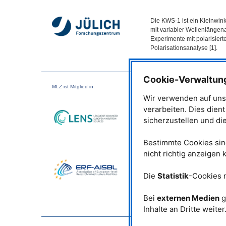
Die
KWS
-1 ist ein Kleinwin
mit variabler Wellenlängen
Experimente mit polarisier
Polarisationsanalyse [1].
Ein Polarisator mit drei Kavi
über einen V-förmigen Supe
Cookie-Verwaltun
ist vor der Kollimation platz
MLZ
ist Mitglied in:
gesamte Wellenlängenband
Wir verwenden auf uns
(typischerweise 95 %) Polar
verarbeiten. Dies dien
Radiofrequenz-Spinflipper 
sicherzustellen und di
Umkehrung der Polarisation
realisiert, der für die ver
Magnetfelds an der Probenp
Bestimmte Cookies sind
Probenposition der
KWS
-1
nicht richtig anzeigen
tragen kann und die Unter
Kleinwinkelneutronenstreuun
werden für den High-Flux-
Die
Statistik
-Cookies 
klassischen
SANS
-Bereich 
Bei
externen Medien
g
Während des Fehlens der ka
Inhalte an Dritte weiter
Wellenlängenselektor zur E
und konzentrierten System