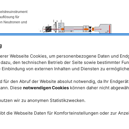
kelstreuinstrument
auflösung für
ten Neutronen und
täten, die jeweils
rspiegel verfügen,
g
iert und deckt das
 mit min. 90 %
erer Webseite Cookies, um personenbezogene Daten und Endg
isation ab. Ein
t dazu, den technischen Betrieb der Seite sowie bestimmter Fun
ermöglicht die
3
e Einbindung von externen Inhalten und Diensten zu ermögliche
. Die Polarisationsanalyse wird mit einem in-situ gepumpten
He-Spinfilter
wendete Wellenlänge und den Streuwinkel optimiert ist. Zur Erzeugung des
osition sind horizontale und vertikale Magnete vorgesehen. Die
 für den Abruf der Website absolut notwendig, da Ihr Endgerä
 ist mit einem Hexapod ausgestattet, der bis zu einer halben Tonne Nutzlast
 kann. Diese
notwendigen Cookies
können daher nicht abgewäh
suchung magnetischer Dünnschichten mittels
g unter streifendem Einfall (
GISANS
) ermöglicht. Die MgF
-Linsen
2
Modus mit großen Probenflächen verwendet, während die Auflösung im
nutzen wir zu anonymen Statistikzwecken.
bleibt.
ibt die Webseite Daten für Komforteinstellungen oder zur Anzei
lten Quelle wird das Instrument mit einem neigbaren 20 %
.
rhöhung des Flusses ausgestattet, der Experimente an größeren Kolloiden
en weicher Materie sowie bestimmte Experimente an magnetischen