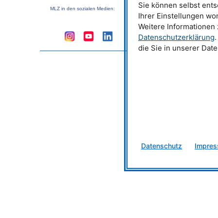
Materialien ermöglicht.
Sie können selbst ents
MLZ
in den sozialen Medien:
Ihrer Einstellungen wo
[1] Feoktystov, A. et al., J. 
Weitere Informationen
Typische Anwendungen
Datenschutzerklärung
.
die Sie in unserer Dat
Probenumgebung
Technische Daten OHNE 
Technische Daten MIT ka
Datenschutz
Impre