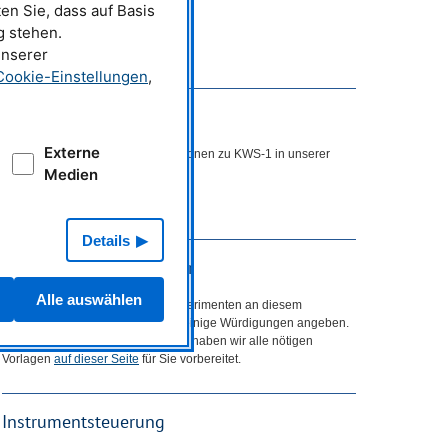
en Sie, dass auf Basis
g stehen.
unserer
Cookie-Einstellungen
,
Publikationen
Externe
Finden Sie alle aktuellen Publikationen zu
KWS
-1 in unserer
Medien
Publikationsdatenbank iMPULSE:
impulse.mlz-garching.de
Details
Zitiervorlagen für Nutzer
Alle auswählen
In allen Publikationen, die auf Experimenten an diesem
Instrument basieren, müssen Sie einige Würdigungen angeben.
Um Ihnen die Arbeit zu erleichtern, haben wir alle nötigen
Vorlagen
auf dieser Seite
für Sie vorbereitet.
Instrumentsteuerung