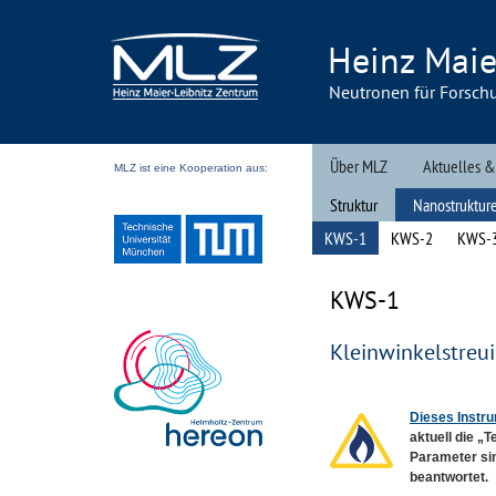
Heinz Maie
Neutronen für Forsch
Über MLZ
Aktuelles &
MLZ ist eine Kooperation aus:
Struktur
Nanostruktur
KWS-1
Datenauswertung
KWS-2
KWS-
KWS
-1
Kleinwinkelstreu
Dieses Instru
aktuell die „
Parameter si
beantwortet.