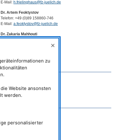
E-Mail:
h.frielinghaus@fz-juelich.de
Dr. Artem Feoktystov
Telefon: +49 (0)89 158860-746
E-Mail:
a.feoktystov@fz-juelich.de
Dr. Zakaria Mahhouti
Telefon: +49 (0)89 158860-805
×
E-Mail:
z.mahhouti@fz-juelich.de
KWS
-1
eräteinformationen zu
Telefon: +49 (0)89 158860-508
ktionalitäten
n.
Betreiber
t die Website ansonsten
lt werden.
Förderung
ge personalisierter