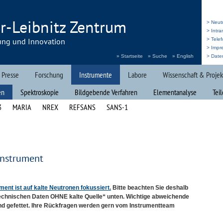
r-Leibnitz Zentrum
> Neut
> Intr
ung und Innovation
> Telef
> Impr
» Startseite
» Suche
» English
> Date
 Presse
Forschung
Instrumente
Labore
Wissenschaft & Projek
en
Spektroskopie
Bildgebende Verfahren
Elementanalyse
Tei
3
MARIA
NREX
REFSANS
SANS-1
instrument
ment ist auf kalte Neutronen fokussiert.
Bitte beachten Sie deshalb
Technischen Daten
OHNE
kalte Quelle“ unten. Wichtige abweichende
nd gefettet. Ihre Rückfragen werden gern vom Instrumentteam