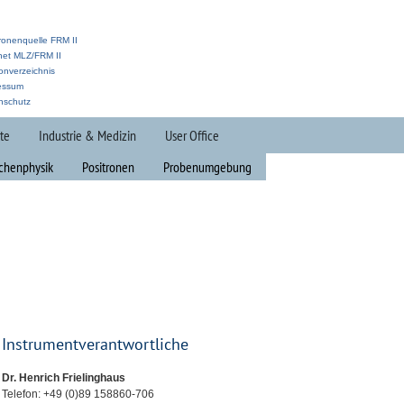
ronenquelle FRM II
anet MLZ/FRM II
onverzeichnis
essum
nschutz
te
Industrie & Medizin
User Office
lchenphysik
Positronen
Probenumgebung
Instrumentverantwortliche
Dr. Henrich Frielinghaus
Telefon: +49 (0)89 158860-706