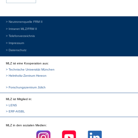
> Neutronenquelle FRM II
> Intranet MLZ/FRM II
> Telefonverzeichnis
> Impressum
> Datenschutz
MLZ ist eine Kooperation aus:
> Technische Universität München
> Helmholtz-Zentrum Hereon
> Forschungszentrum Jülich
MLZ
ist Mitglied in:
> LENS
> ERF-AISBL
MLZ
in den sozialen Medien: