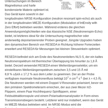
Untersuchungen im Bereich
Magnetismus und harte
kondensierte Materie optimiert ist.
Das Gerät kann sowohl in der
longitudinalen
NRSE
-Konfiguration (neutron resonant spin-echo) als auch
in der longitudinalen
MIEZE
-Konfiguration (Modulation of IntEnsity with
Zero Effort) betrieben werden. Während ersteres die gleichen
Anwendungsmöglichkeiten wie das klassische
NSE
(Neutronenspin-Echo)
bietet, ist letzteres ideal für die Untersuchung magnetischer oder
anderweitig depolarisierender Proben geeignet. Jüngste Upgrades haben
den dynamischen Bereich von
RESEDA
in Richtung höherer Forierzeiten
erweitert und
RESEDA
für Messungen bei kleinen Streuwinkeln optimiert.
RESEDA
befindet sich am Ende des Neutronenleiters NL5-S, der ein kaltes
Neutronenspektrum mit thermischer Überlappung bis hinunter zu 1,8 Å
bietet. Derzeit verwendet
RESEDA
einen Wellenlängenselektor, um ein
einstellbares Wellenlängenspektrum zwischen 3,5 und 15 Å mit
8,8 % ≤Δλ/λ ≤ 17,2 %
aus dem Leiter zu gewinnen. Der an der Probe
7
-2
-1
verfügbare maximale Neutronenfluss beträgt
10
n cm
s
(bei λ = 4,5 Å).
Die Neutronen werden mit einem Doppel-V-Resonator polarisiert, bevor sie
den primären Spektrometerarm erreichen, der aus zwei Mezei π/2-
Flippern, einem Paar Hochfrequenz-Spinflippern, einer
Feldsubtraktionsspule und einem Polarisationsanalysator in Form eines
Transmissionsbiegers besteht. Letzterer wird nur installiert, wenn das Gerät
im
MIEZE
-Modus betrieben wird. Im
NRSE
-Modus wird die
3