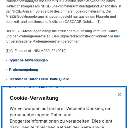
Polarisationsanalyse vor einem
He-Detektor unter Verwendung eines
Reflexionsbiegers am
NRSE
-Spektrometerarm durchgeführt. Ansonsten ist
der
NRSE
-Arm ein Spiegelbild des primären Spektrometerarms. Der
MIEZE
-Spektrometerarm hingegen besteht nur aus einem Flugrohr und
dem zeit- und positionsempfindlichen
CASCADE
-Detektor [1].
Bei
MIEZE
-Messungen hängt die erreichbare Auflösung vom Streuwinkel
und der Probengeometrie ab. Den Signalreduktionsfaktor können Sie
hier
für verschiedene Probengeometrien berechnen.
[1] C. Franz et al.,
NIM
-A 939, 22 (2019).
Typische Anwendungen
Probenumgebung
Technische Daten OHNE kalte Quelle
Technische Daten MIT kalter Quelle
×
Cookie-Verwaltung
Instrumentverantwortliche
Wir verwenden auf unserer Webseite Cookies, um
personenbezogene Daten und
Dr. Johanna K. Jochum
Endgeräteinformationen zu verarbeiten. Dies dient
Telefon: +49 (0)89 289-14760
E-Mail:
johanna.jochum@frm2.tum.de
dazu, den technischen Betrieb der Seite sowie