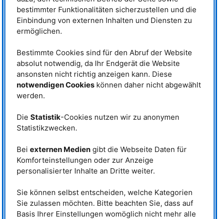
bestimmter Funktionalitäten sicherzustellen und die
Dr. Lucas Kreuzer
Einbindung von externen Inhalten und Diensten zu
Telefon: +49 (0)89 289-12143
ermöglichen.
Email:
lucas.kreuzer@frm2.tum.de
Christian Fuchs
Bestimmte Cookies sind für den Abruf der Website
Telefon: +49 (0)89 289- 13891
absolut notwendig, da Ihr Endgerät die Website
E-Mail:
christian.fuchs@frm2.tum.de
ansonsten nicht richtig anzeigen kann. Diese
RESEDA
notwendigen Cookies
können daher nicht abgewählt
Telefon: +49 (0)89 289-14874
werden.
Die
Statistik
-Cookies nutzen wir zu anonymen
Betreiber
Statistikzwecken.
Bei
externen Medien
gibt die Webseite Daten für
Komforteinstellungen oder zur Anzeige
personalisierter Inhalte an Dritte weiter.
Sie können selbst entscheiden, welche Kategorien
Förderung
Sie zulassen möchten. Bitte beachten Sie, dass auf
Basis Ihrer Einstellungen womöglich nicht mehr alle