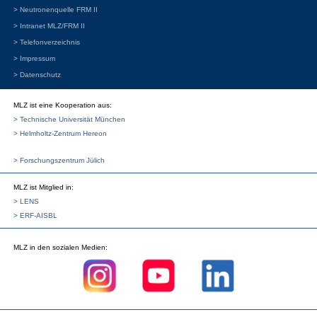
> Neutronenquelle FRM II
> Intranet MLZ/FRM II
> Telefonverzeichnis
> Impressum
> Datenschutz
MLZ ist eine Kooperation aus:
> Technische Universität München
> Helmholtz-Zentrum Hereon
> Forschungszentrum Jülich
MLZ
ist Mitglied in:
> LENS
> ERF-AISBL
MLZ
in den sozialen Medien: