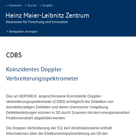
» Startseite
» Suche
» English
Heinz Maier-Leibnitz Zentrum
Neutronen für Forschung und Innovation
> Navigation anzeigen
CDBS
Koinzidentes Doppler-
Verbreiterungsspektrometer
Das an
NEPOMUC
angeschlossene Koinzidente Doppler-
Verbreiterungsspektrometer (
CDBS
) ermöglicht die Detektion von
leerstellenartigen Defekten und deren chemischer Umgebung.
Defektverteilungen können in 3D durch Scannen mit dem energievariablen
Positronenstrahl abgebildet werden.
Die Doppler-Verbreiterung der 511 keV Annihilationslinie enthält
Informationen über die Elektronenimpulsverteilung am Ort der