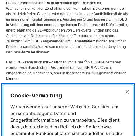
Positronenannihilation. Da in offenvolumigen Defekten die
Wahrscheinlichkeit der Zerstrahlung von kernnahen Elektronen geringer
als im defektfreien Gitter ist, wird dort eine schmalere Annihilationslinie als
im ungestörten Kristall gemessen. Aus diesem Grund lassen sich mit
DBS
in Verbindung mit dem monoenergetischen Positronenstrahl Defektprofile,
energieabhängige 2D-Abbildungen von Defektverteilungen und das
Ausheilen von Defekten als Funktion der Temperatur untersuchen.
Zusätzlich wird
CDBS
angewendet, um Elementinformationen am Ort der
Positronenannihilation zu sammeln und damit die chemische Umgebung
der Defekte zu bestimmen.
22
Das
CDBS
kann auch mit Positronen von einer
Na Quelle betrieben
werden, womit auch ohne Positronenstrahl von
NEPOMUC
zwar
eingeschränkte Messungen, aber insbesondere im Bulk gemacht werden
können.
Typische Anwendungen
×
Cookie-Verwaltung
Technische Daten
Wir verwenden auf unserer Webseite Cookies, um
personenbezogene Daten und
Instrumentverantwortlicher
Endgeräteinformationen zu verarbeiten. Dies dient
dazu, den technischen Betrieb der Seite sowie
Prof. Dr. Christoph Hugenschmidt
bestimmter Funktionalitäten sicherzustellen und die
Telefon: +49 (0)89 289-14609