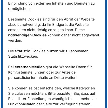
E-Mail:
christoph.hugenschmidt@frm2.tum.de
Einbindung von externen Inhalten und Diensten zu
ermöglichen.
CDBS
Telefon: +49 (0)89 289-14774
Bestimmte Cookies sind für den Abruf der Website
absolut notwendig, da Ihr Endgerät die Website
TUM
Research Group
ansonsten nicht richtig anzeigen kann. Diese
notwendigen Cookies
können daher nicht abgewählt
Physics with Positrons
werden.
Die
Statistik
-Cookies nutzen wir zu anonymen
Betreiber
Statistikzwecken.
Bei
externen Medien
gibt die Webseite Daten für
Komforteinstellungen oder zur Anzeige
personalisierter Inhalte an Dritte weiter.
Sie können selbst entscheiden, welche Kategorien
Förderung
Sie zulassen möchten. Bitte beachten Sie, dass auf
Basis Ihrer Einstellungen womöglich nicht mehr alle
Funktionalitäten der Seite zur Verfügung stehen.