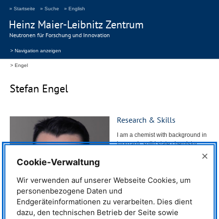
» Startseite
» Suche
» English
Heinz Maier-Leibnitz Zentrum
Neutronen für Forschung und Innovation
> Navigation anzeigen
Engel
Stefan Engel
Research & Skills
I am a chemist with background in
inorganic solid state chemistry.
During my PhD, I investigated new
×
Cookie-Verwaltung
ternary intermetallic aluminum
compounds with the general
Wir verwenden auf unserer Webseite Cookies, um
composition of
M
Al
T
(
M
= Ca,
x
y
z
Sr, Y, Ba, La – Lu,
T
= Co – Pt),
personenbezogene Daten und
regarding their crystal structure,
Endgeräteinformationen zu verarbeiten. Dies dient
physical properties and their
dazu, den technischen Betrieb der Seite sowie
electronic structure as well as the