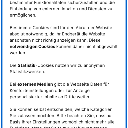
bestimmter Funktionalitäten sicherzustellen und die
Stefan Engel
electron transfer, using various
analytical methods like X-Ray
Einbindung von externen Inhalten und Diensten zu
27
diffraction on single crystal and powder samples,
Al
NMR
,
SEM
/EDX and
ermöglichen.
quantum chemical calculations. During my stay at the
MLZ
, I will research
on the additive manufacturing of crack-free aluminum alloys used in
Bestimmte Cookies sind für den Abruf der Website
aerospace. The 3D printed materials will experience stress test to
absolut notwendig, da Ihr Endgerät die Website
investigate crack formation, nanostructure changes and durability of these
alloys. Besides X-ray diffraction, also neutron scattering will be used to
ansonsten nicht richtig anzeigen kann. Diese
understand the mechanical properties of the materials along their behavior
notwendigen Cookies
können daher nicht abgewählt
under stress and elevated temperatures.
werden.
Applied Methods:
Die
Statistik
-Cookies nutzen wir zu anonymen
X-ray/Neutron diffraction
Statistikzwecken.
SEM
/EDX
Small-angle neutron scattering
Bei
externen Medien
gibt die Webseite Daten für
Komforteinstellungen oder zur Anzeige
personalisierter Inhalte an Dritte weiter.
Curriculum Vitae
Sie können selbst entscheiden, welche Kategorien
05/2025-
Postdoc at the Technical University of Munich (
TUM
), Heinz
Maier-Leibnitz Zentrum (
MLZ
) in the group of Dr. habil. R.
Sie zulassen möchten. Bitte beachten Sie, dass auf
Gilles (Advanced Materials) on the
BMFTR
project “AlaAF”
Basis Ihrer Einstellungen womöglich nicht mehr alle
08/2021
PhD at Saarland University in the group of PD Dr. O. Janka