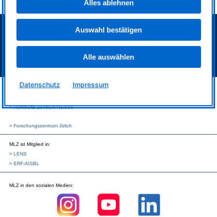
Alles ablehnen
> Neutronenquelle FRM II
Auswahl bestätigen
> Intranet MLZ/FRM II
> Telefonverzeichnis
Alle auswählen
> Impressum
> Datenschutz
Datenschutz
Impressum
MLZ ist eine Kooperation aus:
> Technische Universität München
> Helmholtz-Zentrum Hereon
> Forschungszentrum Jülich
MLZ
ist Mitglied in:
> LENS
> ERF-AISBL
MLZ
in den sozialen Medien: