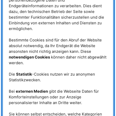
personenbezogene Daten und
können durch Variieren des Blei-Zirconium-Verhältnisses oder Zugeben
Endgeräteinformationen zu verarbeiten. Dies dient
dotierender Elemente (für Titan- oder Zirconium etwa Eisen, für Blei etwa
Lanthan) beeinflusst werden. Bei Zimmertemperatur weisen
dazu, den technischen Betrieb der Seite sowie
Bleizirkontitanate mit einem hohen Zirconiumanteil eine rhomboedrische
bestimmter Funktionalitäten sicherzustellen und die
Struktur auf, im Gegensatz zu Proben mit einem hohen Titananteil, die eine
Einbindung von externen Inhalten und Diensten zu
tetragonale Symmetrie besitzen (Abb. 1). In so genannten
ermöglichen.
Phasendiagrammen, die die Struktur von
PZT
in Abhängigkeit von der
Zusammensetzung darstellen, werden rhomboedrische und tetragonal
strukturierte Bereiche durch so genannte morphotrope Phasengrenzen
Bestimmte Cookies sind für den Abruf der Website
getrennt.
absolut notwendig, da Ihr Endgerät die Website
ansonsten nicht richtig anzeigen kann. Diese
Da Bleioxid giftig ist und einen hohen Dampfdruck während der
Verarbeitung besitzt, wird seit einigen Jahren nach umweltfreundlichen
notwendigen Cookies
können daher nicht abgewählt
bleifreien Alternativen gesucht. Piezoelektrika, die auf Bi
Na
TiO
werden.
0.5
0.5
3-
BaTiO
K
Na
NbO
(
BNT
-BT-
KNN
) basieren, sind in dieser Hinsicht
3-
0.5
0.5
3
recht vielversprechend. Wie auch bei
PZT
findet sich im Phasendiagramm
Die
Statistik
-Cookies nutzen wir zu anonymen
von
BNT
-BT-
KNN
eine morphotrope Phasengrenze, die rhomboedrische
Statistikzwecken.
und tetragonal strukturierte Materialmischungen trennt.
Für beide Materialsysteme ist
Bei
externen Medien
gibt die Webseite Daten für
wohlbekannt, dass
Komforteinstellungen oder zur Anzeige
Zusammensetzungen aus dem
Bereich der morphotropen
personalisierter Inhalte an Dritte weiter.
Phasengrenzen herausragende
piezoelektrische Eigenschaften
Sie können selbst entscheiden, welche Kategorien
besitzen. Trotz vieler