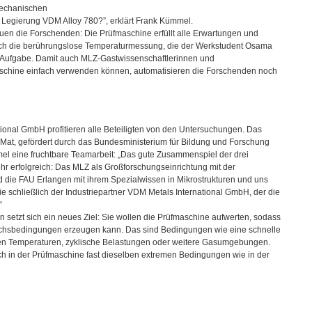
mechanischen
e Legierung
VDM
Alloy 780?”, erklärt Frank Kümmel.
euen die Forschenden: Die Prüfmaschine erfüllt alle Erwartungen und
Auch die berührungslose Temperaturmessung, die der Werkstudent Osama
re Aufgabe. Damit auch
MLZ
-Gastwissenschaftlerinnen und
aschine einfach verwenden können, automatisieren die Forschenden noch
tional GmbH profitieren alle Beteiligten von den Untersuchungen. Das
Mat, gefördert durch das Bundesministerium für Bildung und Forschung
mmel eine fruchtbare Teamarbeit: „Das gute Zusammenspiel der drei
hr erfolgreich: Das
MLZ
als Großforschungseinrichtung mit der
d die
FAU
Erlangen mit ihrem Spezialwissen in Mikrostrukturen und uns
schließlich der Industriepartner
VDM
Metals International GmbH, der die
“
n setzt sich ein neues Ziel: Sie wollen die Prüfmaschine aufwerten, sodass
chsbedingungen erzeugen kann. Das sind Bedingungen wie eine schnelle
n Temperaturen, zyklische Belastungen oder weitere Gasumgebungen.
ch in der Prüfmaschine fast dieselben extremen Bedingungen wie in der