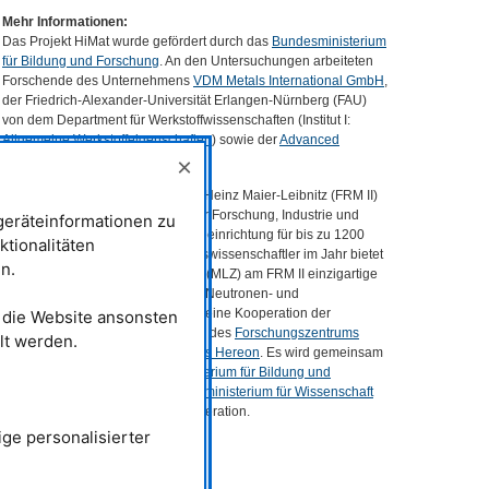
Mehr Informationen:
Das Projekt HiMat wurde gefördert durch das
Bundesministerium
für Bildung und Forschung
. An den Untersuchungen arbeiteten
Forschende des Unternehmens
VDM
Metals International GmbH
,
der Friedrich-Alexander-Universität Erlangen-Nürnberg (
FAU
)
von dem Department für Werkstoffwissenschaften (Institut I:
Allgemeine Werkstoffeigenschaften
) sowie der
Advanced
Materials Group
des
MLZ
mit.
×
Die Forschungs-Neutronenquelle Heinz Maier-Leibnitz (
FRM
II)
stellt Neutronen und Positronen für Forschung, Industrie und
eräteinformationen zu
Medizin zur Verfügung. Als Serviceeinrichtung für bis zu 1200
ktionalitäten
Gastwissenschaftlerinnen und Gaswissenschaftler im Jahr bietet
n.
das Heinz Maier-Leibnitz Zentrum (
MLZ
) am
FRM
II einzigartige
wissenschaftliche Instrumente zur Neutronen- und
Positronenforschung. Das
MLZ
ist eine Kooperation der
t die Website ansonsten
Technischen Universität München
, des
Forschungszentrums
lt werden.
Jülich
und des
Helmholtz-Zentrums Hereon
. Es wird gemeinsam
finanziert durch das
Bundesministerium für Bildung und
Forschung
, das
Bayerische Staatsministerium für Wissenschaft
und Kunst
sowie Partner der Kooperation.
ge personalisierter
Kontakt:
Ralph Gilles
Leitung Advanced Materials