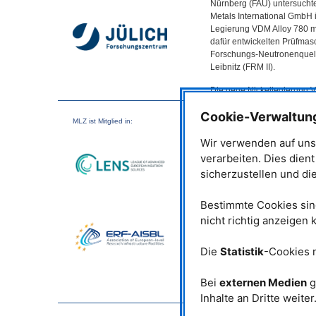
Nürnberg (
FAU
) untersucht
Metals International GmbH 
Legierung
VDM
Alloy 780 m
dafür entwickelten Prüfmas
Forschungs-Neutronenquell
Leibnitz (
FRM
II).
Die neue Nickellegierung
hochtemperaturbeständig 
Cookie-Verwaltun
korrosionsresistent, daher 
MLZ
ist Mitglied in:
sie Temperaturen, die 50 –
Wir verwenden auf uns
den Einsatzbereich“, ergän
Nickellegierung ist nicht d
verarbeiten. Dies dien
die Untersuchungen der Leg
sicherzustellen und di
Die Legierung
VDM
Alloy 
Bestimmte Cookies sind
Bei der Untersuchung der
nicht richtig anzeigen
Eigenschaften der Legieru
kommen nun Neutronen zum
Die
Statistik
-Cookies 
Forscherinnen und Forsche
Probe in die Prüfmaschine,
gewünschten Umgebungsbe
Bei
externen Medien
g
und im Laufe der gesamten
Inhalte an Dritte weiter
oder verändert. Während d
Belastung auf die Probe wir