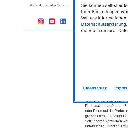
Sie können selbst ents
Wissenschaftlerinnen und W
MLZ
in den sozialen Medien:
Veränderungen in der Legie
Ihrer Einstellungen wo
Neutronen am Instrument
S
Weitere Informationen
und nach der Belastung ka
Datenschutzerklärung
.
zusätzlich am Instrument
A
die Sie in unserer Dat
beleuchtet anschließend na
Wissenschaftlerinnen und W
aufgebaut ist und welchen 
die Firma
VDM
Metals Inter
Herstellungsprozess anpass
1200°C in der Prüfmaschi
Um die extremen Bedingun
Gasturbine nachzustellen, 
Probenumgebung notwendi
Prüfmaschine erzeugt Temp
Datenschutz
Impre
1200°C und bildet Vakuum 
Gasturbine ähnliche Luftu
Während der Untersuchung
Prüfmaschine außerdem Be
oder Druck auf die Probe un
großen Fliehkräfte einer Ga
“Mit unseren Versuchen wol
untersuchen: Funktioniert 