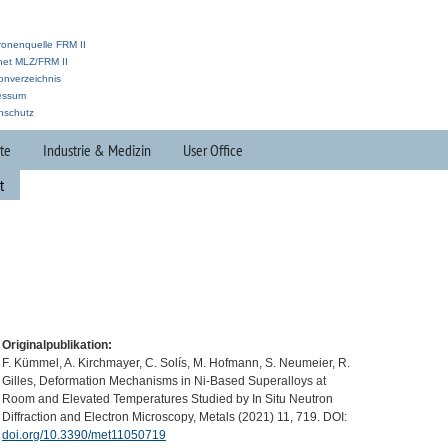
ronenquelle FRM II
anet MLZ/FRM II
onverzeichnis
essum
nschutz
te
Industrie & Medizin
User Office
t
Originalpublikation:
F. Kümmel, A. Kirchmayer, C. Solís, M. Hofmann, S. Neumeier, R.
Gilles, Deformation Mechanisms in Ni-Based Superalloys at
Room and Elevated Temperatures Studied by In Situ Neutron
Diffraction and Electron Microscopy, Metals (2021) 11, 719.
DOI
:
doi.org/10.3390/met11050719