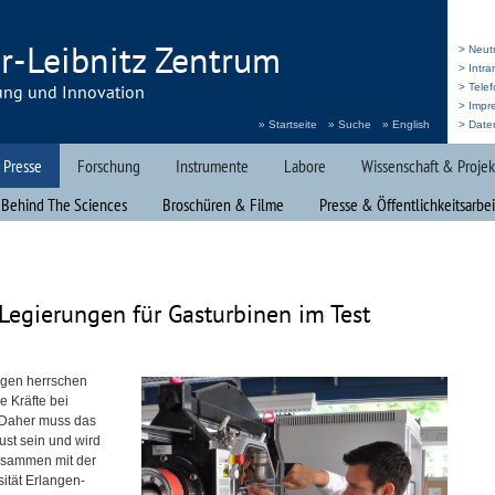
r-Leibnitz Zentrum
> Neut
> Intr
ung und Innovation
> Telef
> Impr
» Startseite
» Suche
» English
> Date
 Presse
Forschung
Instrumente
Labore
Wissenschaft & Projek
 Behind The Sciences
Broschüren & Filme
Presse & Öffentlichkeitsarbei
Legierungen für Gasturbinen im Test
ugen herrschen
 Kräfte bei
 Daher muss das
ust sein und wird
Zusammen mit der
ität Erlangen-