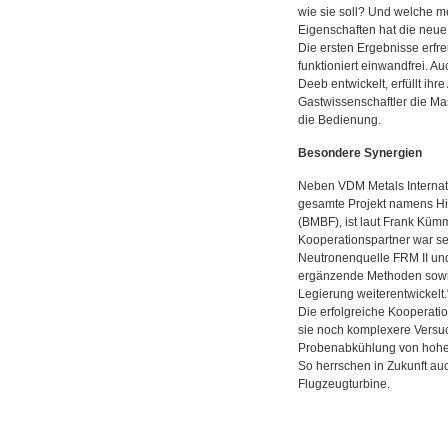
wie sie soll? Und welche 
Eigenschaften hat die neu
Die ersten Ergebnisse erfr
funktioniert einwandfrei. 
Deeb entwickelt, erfüllt ih
Gastwissenschaftler die M
die Bedienung.
Besondere Synergien
Neben
VDM
Metals Interna
gesamte Projekt namens Hi
(
BMBF
), ist laut Frank Kü
Kooperationspartner war se
Neutronenquelle
FRM
II un
ergänzende Methoden sowie 
Legierung weiterentwickelt.
Die erfolgreiche Kooperatio
sie noch komplexere Versu
Probenabkühlung von hohe
So herrschen in Zukunft au
Flugzeugturbine.