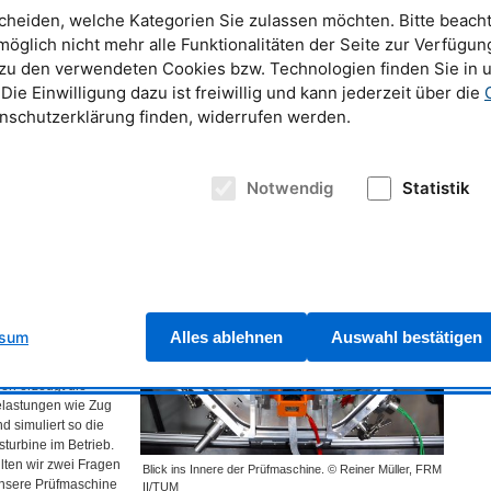
cheiden, welche Kategorien Sie zulassen möchten. Bitte beacht
issenschaftler die
rung mithilfe von
möglich nicht mehr alle Funktionalitäten der Seite zur Verfügun
Auf die eingespannte Probe wirken extreme
TRESS
-
SPEC
. Vor
Belastungen. © Frank Kümmel, FRM II/TUM
 zu den verwendeten Cookies bzw. Technologien finden Sie in 
nn die Probe
 Die Einwilligung dazu ist freiwillig und kann jederzeit über die
NTARES
auf Poren und Risse geprüft werden. Das Instrument
SANS
-1
enschutzerklärung finden, widerrufen werden.
noskalige Strukturen. Die Erkenntnisse aus den Experimenten helfen den
issenschaftlern: Sie geben Aufschluss darüber, wie die Legierung
Einfluss hohe Temperaturen und Kräfte auf die Legierung haben. So weiß
national GmbH mit Hauptsitz in Deutschland, wie sie den
Notwendig
Statistik
en kann, um die Legierung weiter zu optimieren.
ne
gen einer
ist eine besondere
g. Die neue
eraturen bis zu
ssum
Alles ablehnen
Auswahl bestätigen
oder einer
mgebung nach.
en erzeugt die
lastungen wie Zug
d simuliert so die
sturbine im Betrieb.
lten wir zwei Fragen
Blick ins Innere der Prüfmaschine. © Reiner Müller, FRM
unsere Prüfmaschine
II/TUM