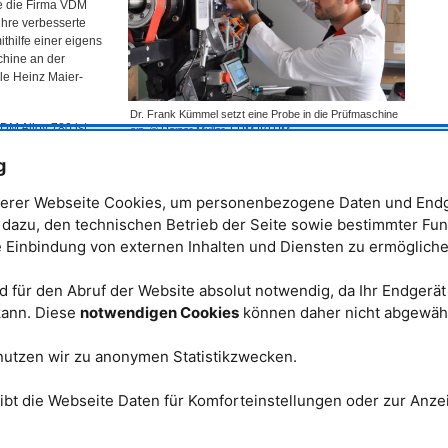
e die Firma
VDM
ihre verbesserte
ithilfe einer eigens
chine an der
e Heinz Maier-
Dr. Frank Kümmel setzt eine Probe in die Prüfmaschine
VDM
Alloy 780 ist
ein. © Reiner Müller, FRM II/TUM
und
g
eignet sie sich bestens für den Einsatz in Gasturbinen. „Außerdem schafft
 100 °C höher sind als bei herkömmlichen Legierungen und erweitert damit
erer Webseite Cookies, um personenbezogene Daten und Endg
zt Dr. Frank Kümmel aus der
Advanced Materials Group
des
MLZ
. Die
ie einzige Innovation. Die Forschenden entwickelten die Prüfmaschine für
t dazu, den technischen Betrieb der Seite sowie bestimmter Fun
ierung eigens dafür.
e Einbindung von externen Inhalten und Diensten zu ermögliche
780 unter Druck
 für den Abruf der Website absolut notwendig, da Ihr Endgerä
 mechanischen
 kann. Diese
notwendigen Cookies
können daher nicht abgewäh
ng
VDM
Alloy 780
 Einsatz. Die
nutzen wir zu anonymen Statistikzwecken.
r montieren die
 welche die
dingungen erzeugt
ibt die Webseite Daten für Komforteinstellungen oder zur Anzei
 Untersuchung hält
.
iese extreme
kt, untersuchen die