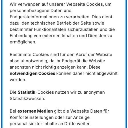
Projekten PaNOSC, FILL2030 und
Zugang zu wissenschaftlichen
Wir verwenden auf unserer Webseite Cookies, um
ExPaNDS vertreten sind, sowie Mitglieder
Daten.
personenbezogene Daten und
von LEAPS und LENS, darunter das
Heinz Meier-Leibnitz Zentrum (MLZ),
Endgeräteinformationen zu verarbeiten. Dies dient
Die Photonen- und
haben den DOI für Daten entwickelt und
Neutronenquellen (PuN), die in
dazu, den technischen Betrieb der Seite sowie
implementiert.
den H2020-Projekten
PaNOSC
,
bestimmter Funktionalitäten sicherzustellen und die
FILL2030
und
ExPaNDS
vertreten sind, sowie die Mitglieder von
LEAPS
Einbindung von externen Inhalten und Diensten zu
und
LENS
, der größten Konsortien europäischer PuN
ermöglichen.
Forschungseinrichtungen, haben den
DOI
für Daten als Richtlinie für die
Verwaltung experimenteller Daten entwickelt und implementiert.
Bestimmte Cookies sind für den Abruf der Website
Der Digital Object Identifier (
DOI
) ist ein dauerhafter Link und Identifikator,
absolut notwendig, da Ihr Endgerät die Website
mit dem Daten von ihrer Produktion bis zur Veröffentlichung mitverfolgt
ansonsten nicht richtig anzeigen kann. Diese
werden können. Nach Abschluss eines Experiments an einer Photonen-
oder Neutronenquelle, wie der Forschungs-Neutronenquelle Heinz Maier-
notwendigen Cookies
können daher nicht abgewählt
Leibnitz (
FRM
II), wird der
DOI
automatisch generiert und an die
werden.
Nutzerinnen und Nutzer übermittelt.
Die
Statistik
-Cookies nutzen wir zu anonymen
Garantierte Rückverfolgbarkeit und Zuverlässigkeit experimenteller
Daten
Statistikzwecken.
Durch die Nennung von
DOI
s in all ihren Publikationen garantieren die
Bei
externen Medien
gibt die Webseite Daten für
Benutzerinnen und Benutzer die Rückverfolgbarkeit und Zuverlässigkeit
Komforteinstellungen oder zur Anzeige
aller Details ihres Experiments. Dazu gehören die Beantragung der
Messzeit, die experimentellen Parameter und Bedingungen, die
personalisierter Inhalte an Dritte weiter.
verwendete Instrumentierung, die erhaltenen Daten, die Analyse dieser