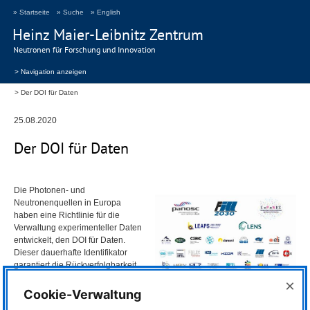
» Startseite
» Suche
» English
Heinz Maier-Leibnitz Zentrum
Neutronen für Forschung und Innovation
> Navigation anzeigen
Der DOI für Daten
25.08.2020
Der
DOI
für Daten
Die Photonen- und
Neutronenquellen in Europa
haben eine Richtlinie für die
Verwaltung experimenteller Daten
entwickelt, den
DOI
für Daten.
Dieser dauerhafte Identifikator
garantiert die Rückverfolgbarkeit
und Zuverlässigkeit eines
×
Experiments und seiner
Europäische Photonen- und
Cookie-Verwaltung
Ergebnisse und vereinfacht den
Neutronenquellen, die in den H2020-