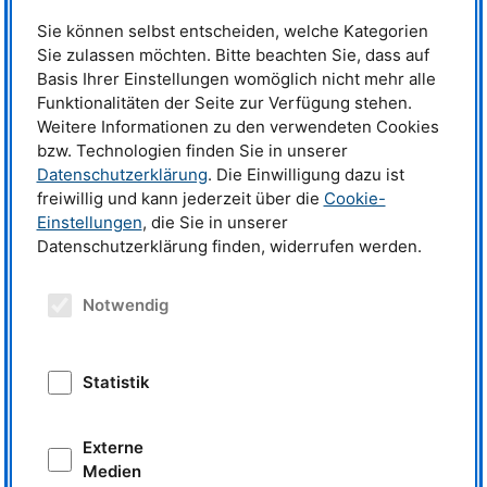
Daten und die Namen der Mitglieder des Forschungsteams.
Sie können selbst entscheiden, welche Kategorien
Sie zulassen möchten. Bitte beachten Sie, dass auf
DOI
s sind dauerhafte und feste Referenzen für wissenschaftliche Daten
und ermöglichen es, Daten einfach und zuverlässig zu finden, zu
Basis Ihrer Einstellungen womöglich nicht mehr alle
verwenden und zu zitieren. Sie machen bei Fachkolleginnen und
kollegen,
Funktionalitäten der Seite zur Verfügung stehen.
Finanzierungsstellen, Verlagen und Zeitschriften auf die Experimente
Weitere Informationen zu den verwendeten Cookies
aufmerksam und beschleunigen den Begutachtungsprozess
bzw. Technologien finden Sie in unserer
wissenschaftlicher Artikel. Darüber hinaus vereinfachen
DOI
s die Kontakte
zwischen Teams von externen Nutzerinnen und Nutzern und
Datenschutzerklärung
. Die Einwilligung dazu ist
Wissenschaftlerinnen und Wissenschaftlern an Photonen
und
freiwillig und kann jederzeit über die
Cookie-
Neutronenanlagen und fördern dadurch die Entstehung neuer
Einstellungen
, die Sie in unserer
Kooperationen.
Datenschutzerklärung finden, widerrufen werden.
Text:
PaNOSC
Übersetzung:
MLZ
Notwendig
Weitere Informationen:
https://www.lens-initiative.org
Statistik
Weitere News
Externe
14.02.2020
Medien
LENS-Kolloquium bringt Wissenschaftler und