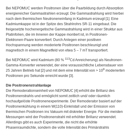
Bei
NEPOMUC
werden Positronen über die Paarbildung durch Absorption
energiereicher Gammastrahlen erzeugt. Die Gammastrahlung wird hierbei
nach dem thermischen Neutroneneinfang in Kadmium erzeugt [1]. Eine
Kadmiumkappe ist in der Spitze des Strahlrohrs SR-11 eingebaut. Die
freigesetzte hochenergetische Gammastrahlung wird in einer Struktur aus
Platinfolien, die im Inneren der Kappe montiert ist, in Positronen-
Elektronen-Paare konvertiert. Durch Anlegen einer positiven
Hochspannung werden moderierte Positronen beschleunigt und
magnetisch in einem Magnetfeld von etwa 5 – 7 mT transportiert.
113
Bei
NEPOMUC
wird Kadmium (80 %
Cd Anreicherung) als Neutronen-
Gamma-Konverter verwendet, der eine voraussichtliche Lebensdauer von
9
25 Jahren Betrieb hat [2] und mit dem eine Intensität von > 10
moderierten
Positronen pro Sekunde erreicht wurde [3].
Die Positronenstrahlanlage
Die Remoderationseinheit von
NEPOMUC
[4] erhöht die Brillanz des
Positronenstrahls und ermöglicht somit zeitlich und/ oder räumlich
hochaufgelöste Positronenexperimente. Der Remoderator basiert auf der
Positronenkühlung in einem W(110)-Einkristall und der Emission von
thermischen Positronen ins Vakuum mit diskreter Energie. Für die meisten
Messungen wird der Positronenstrahl mit erhöhter Brillanz verwendet.
Allerdings gibt es auch Experimente, die nicht die erhöhte
Phasenraumdichte, sondern die volle Intensität des Primärstrahls