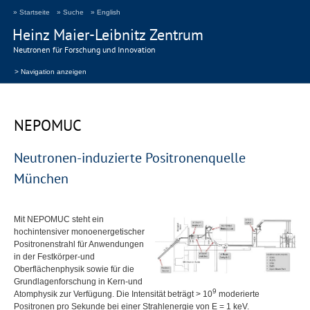
» Startseite
» Suche
» English
Heinz Maier-Leibnitz Zentrum
Neutronen für Forschung und Innovation
> Navigation anzeigen
NEPOMUC
Neutronen-induzierte Positronenquelle
München
Mit
NEPOMUC
steht ein
hochintensiver monoenergetischer
Positronenstrahl für Anwendungen
in der Festkörper-und
Oberflächenphysik sowie für die
Grundlagenforschung in Kern-und
9
Atomphysik zur Verfügung. Die Intensität beträgt > 10
moderierte
Positronen pro Sekunde bei einer Strahlenergie von E = 1 keV.