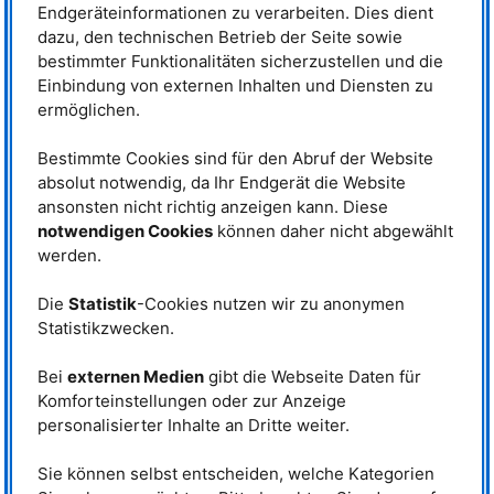
Technische Daten
Endgeräteinformationen zu verarbeiten. Dies dient
dazu, den technischen Betrieb der Seite sowie
bestimmter Funktionalitäten sicherzustellen und die
Instrumentverantwortliche
Einbindung von externen Inhalten und Diensten zu
ermöglichen.
Prof. Dr. Christoph Hugenschmidt
Telefon: +49 (0)89 289-14609
E-Mail:
christoph.hugenschmidt@frm2.tum.de
Bestimmte Cookies sind für den Abruf der Website
absolut notwendig, da Ihr Endgerät die Website
Dr. Francesco Guatieri
Telefon: +49 (0)89 289-54713
ansonsten nicht richtig anzeigen kann. Diese
E-Mail:
francesco.guatieri@frm2.tum.de
notwendigen Cookies
können daher nicht abgewählt
werden.
NEPOMUC
Telefon: +49 (0)89 289-14774
Die
Statistik
-Cookies nutzen wir zu anonymen
Statistikzwecken.
TUM
Research Group
Bei
externen Medien
gibt die Webseite Daten für
Physics with Positrons
Komforteinstellungen oder zur Anzeige
personalisierter Inhalte an Dritte weiter.
Betreiber
Sie können selbst entscheiden, welche Kategorien