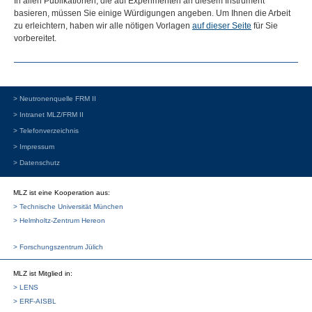
In allen Publikationen, die auf Experimenten an diesem Instrument
basieren, müssen Sie einige Würdigungen angeben. Um Ihnen die Arbeit
zu erleichtern, haben wir alle nötigen Vorlagen
auf dieser Seite
für Sie
vorbereitet.
> Neutronenquelle FRM II
> Intranet MLZ/FRM II
> Telefonverzeichnis
> Impressum
> Datenschutz
MLZ ist eine Kooperation aus:
> Technische Universität München
> Helmholtz-Zentrum Hereon
> Forschungszentrum Jülich
MLZ
ist Mitglied in:
> LENS
> ERF-AISBL