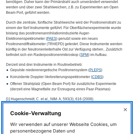
benötigen. Daher kann der Primärstrahl auch unverändert verwendet
werden und über zwei Strahlweichen, z.B. zu Experimenten am Open
Beam Port, geführt werden.
Durch die zentrale, fünffache Strahlweiche wird der Positronenstrahl zu
einem der fünf Instrumente geführt. Für Oberflächenexperimente wurde
bislang das positronenannihilationinduzierte Auger-
Elektronenspektrometer (
PAES
) genutzt sowie ein neues
Positronendiffraktometer (
TRHEPD
) getestet. Diese Instrumente werden
künftig in der Neutronenleiterhalle Ost zur Verfügung stehen.. Zusätzlich
befindet sich ein Rasterpositronenmikroskop (
SPM
) im Aufbau.
Derzeit sind drei Instrumente in Routinebetrieb:
Gepulste niederenergetische Positronensystem (
PLEPS
)
Koinzidente Doppler-Verbreiterungsspektrometer (
CDBS
)
Offener Strahlplatz (Open Beam Port) für zusätzliche Experimente
(derzeit eine Magnetfalle zur Erzeugung eines Paar-Plasmas)
[1] Hugenschmidt, C. et al.,
NIM
- A, 593(3), 616 (2008).
[2] Hugenschmidt, C. et al., New J. Phys., 14(5), 055027 (2012).
×
[3] Hugenschmidt, C. et al., J. Phys.: Conf. Ser., 505(1), 012029 (2014).
Cookie-Verwaltung
[4] Piochacz, C. et al., Appl. Surf. Sci., 255(1), 98 (2008).
Wir verwenden auf unserer Webseite Cookies, um
Typische Anwendungen
personenbezogene Daten und