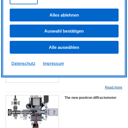
€7.6 million for research with
neutrons and positrons
Alles ablehnen
Auswahl bestätigen
Read more
Alle auswählen
Successful ErUM-Pro proposals
Datenschutz
Impressum
Read more
The new positron diffractometer