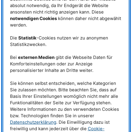
durchaus mithalten kann. Armin
absolut notwendig, da Ihr Endgerät die Website
Kriele, Mitarbeiter im
ansonsten nicht richtig anzeigen kann. Diese
Materialwissenschaftlichen Labor
notwendigen Cookies
können daher nicht abgewählt
des
MLZ
, hat diesen anderen Blick
und sieht auch mit den Augen
werden.
Mit diesem Beitrag kam Armin Kriele in die
eines Ästheten auf die
Endrunde des Fotowettbewerbs. Es zeigt
wissenschaftlichen Bilder, die er
das kristallisierte Indometacin. © A. Kriele
Die
Statistik
-Cookies nutzen wir zu anonymen
täglich sieht.
/ FRM II
Statistikzwecken.
So ist ihm auch die Mikroskopaufnahme eines dünnen Films von
Indometacin, einem Schmerzmittel aus der Gruppe der nichtsteroidalen
Bei
externen Medien
gibt die Webseite Daten für
Antirheumatika, ins Auge gefallen. Dieses Material ist deshalb interessant,
Komforteinstellungen oder zur Anzeige
weil es einen ungeordneten glasartigen Zustand bildet. Solche Materialien
personalisierter Inhalte an Dritte weiter.
ähneln permanenten Flüssigkeiten, die jedoch so langsam fließen, dass
sie als Feststoff erscheinen. Ihre Moleküle können sich lediglich
geringfügig um ihre Gleichgewichtsposition bewegen. Die Frage, was
Sie können selbst entscheiden, welche Kategorien
passiert, wenn das System abgekühlt wird und die Bewegungen der
Sie zulassen möchten. Bitte beachten Sie, dass auf
Moleküle eingefroren werden, sollte hier untersucht werden.
Basis Ihrer Einstellungen womöglich nicht mehr alle
Diese Frage bekam durch einen nicht beabsichtigten „Unfall“ einen neuen
Funktionalitäten der Seite zur Verfügung stehen.
Aspekt. Ein Messgast aus Spanien brachte die Proben mit dem Flugzeug
Weitere Informationen zu den verwendeten Cookies
nach Garching. Dabei wurden sie extremen Bedingungen (Druck,
bzw. Technologien finden Sie in unserer
Temperatur, Feuchtigkeit) ausgesetzt. Das führte zu einem erstaunlichen,
Datenschutzerklärung
. Die Einwilligung dazu ist
bis dato unbekannten Ergebnis: Sie kristallisierten in abnormaler,
sozusagen nicht „erlaubter“, Weise. Wie die Bilder zeigen können auch
freiwillig und kann jederzeit über die
Cookie-