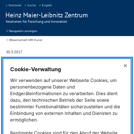
» Startseite
» Suche
» English
Heinz Maier-Leibnitz Zentrum
Neutronen für Forschung und Innovation
> Navigation anzeigen
Wissenschaft trifft Kunst
30.3.2017
Wissenschaft trifft Kunst
×
Cookie-Verwaltung
Wir verwenden auf unserer Webseite Cookies, um
Wissenschaftliche Bilder zeigen oft
personenbezogene Daten und
fantastische Motive – für
Endgeräteinformationen zu verarbeiten. Dies dient
Wissenschaftler manchmal gar
nicht so schnell erkennbar. Dem
dazu, den technischen Betrieb der Seite sowie
Laien, der den Hintergrund oder
bestimmter Funktionalitäten sicherzustellen und die
die Entstehung nicht kennt und sie
Einbindung von externen Inhalten und Diensten zu
deshalb mit ganz anderem Blick
ermöglichen.
betrachtet, offenbaren sie eine
ganz eigene Schönheit, die mit
klassischen Kunstwerken
Bestimmte Cookies sind für den Abruf der Website