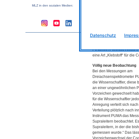
Cooperpaares, denn sie we
MLZ
in den sozialen Medien:
gestreut. Dabei beobachtet
eisenhaltigen Supraleitern 
Anregung des Spins dieser
unterhalb der Sprungtemper
Material supraleitend wird
Datenschutz
Impre
Spinresonanz deutet auf ei
Vorzeichenwechsel der sup
Elektronen-Kompassnadeln 
eine Art „Klebstoff“ für die
Völlig neue Beobachtung
Bei den Messungen am
Dreiachsenspektrometer
P
die Wissenschaftler, diese
an einer ungewöhnlichen Po
Vorzeichen gewechselt habe
für die Wissenschaftler jed
Anregung verteilt sich nac
Verteilung plötzlich nach i
Instrument
PUMA
das Messe
Supraleitern beobachtet. Es
Supraleitern, in der die b
gemessen wurde.“ Das lässt
Vorzeichenwechsel der Coo