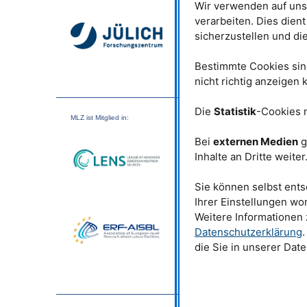
erklären, warum manche Ma
Wir verwenden auf uns
widerstandsfrei leiten.
verarbeiten. Dies dien
sicherzustellen und di
Eisenhaltige Supraleiter sin
rätselhaft: Denn Eisen ist ei
magnetisches Material, das
Bestimmte Cookies sind
verhindern sollte. Betracht
nicht richtig anzeigen
als winzige Kompassnadeln,
im magnetisierten Eisen alle
Die
Statistik
-Cookies 
die konventionelle Suprale
MLZ
ist Mitglied in:
Elektronen jedoch antiparal
Vorzeichenwechsel gepaart
Bei
externen Medien
g
zusammenzuschließen. Dies 
Inhalte an Dritte weiter
sie auch „unkonventionelle
Forscher diese Cooperpare
Sie können selbst ents
Für Neutronenmessung neu
Ihrer Einstellungen wo
Das Eisenselenid Li
Fe
0.8
0.
Weitere Informationen
FeSe-Schichten enthalten, 
Datenschutzerklärung
.
sind. Zunächst hatten die W
die Sie in unserer Dat
einzelne Wasserstoffatome 
züchteten reine Kristalle u
(Deuterium), um sie für Ne
Neutronen erkennen beim Au
Supraleiter die Struktur de