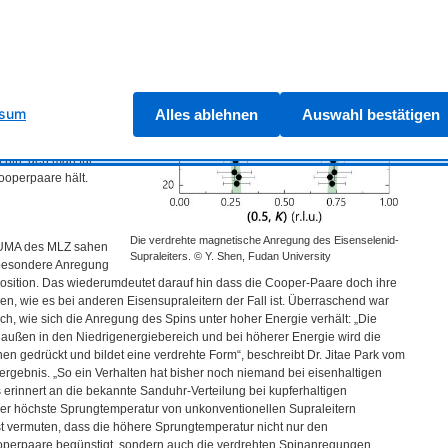
rden daran anders
en Forscher bei den
stets eine besondere
 Cooperpaare kurz
atur, ab der das
. Diese sogenannte
ssum
Alles ablehnen
Auswahl bestätigen
nen
raleitenden
hin, den man für
 Cooperpaare hält.
Die verdrehte magnetische Anregung des Eisenselenid-
UMA
des
MLZ
sahen
Supraleiters. © Y. Shen, Fudan University
 besondere Anregung
sition. Das wiederumdeutet darauf hin dass die Cooper-Paare doch ihre
n, wie es bei anderen Eisensupraleitern der Fall ist. Überraschend war
och, wie sich die Anregung des Spins unter hoher Energie verhält: „Die
h außen in den Niedrigenergiebereich und bei höherer Energie wird die
nnen gedrückt und bildet eine verdrehte Form“, beschreibt Dr. Jitae Park vom
rgebnis. „So ein Verhalten hat bisher noch niemand bei eisenhaltigen
 erinnert an die bekannte Sanduhr-Verteilung bei kupferhaltigen
isher höchste Sprungtemperatur von unkonventionellen Supraleitern
 vermuten, dass die höhere Sprungtemperatur nicht nur den
perpaare begünstigt, sondern auch die verdrehten Spinanregungen.