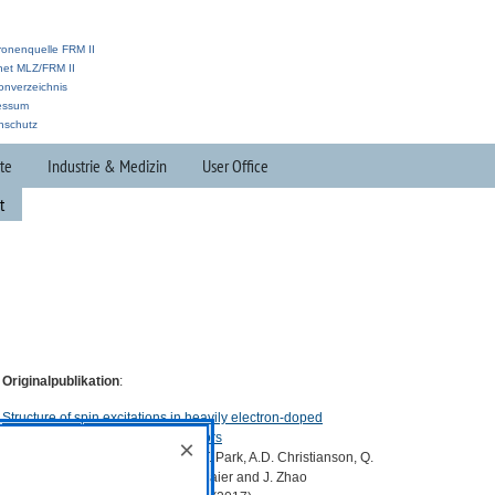
ronenquelle FRM II
anet MLZ/FRM II
onverzeichnis
essum
nschutz
te
Industrie & Medizin
User Office
t
Originalpublikation
:
Structure of spin excitations in heavily electron-doped
Li0.8Fe0.2ODFeSe superconductors
×
B. Pan, Y. Shen, D. Hu, Y. Feng, J.T. Park, A.D. Christianson, Q.
Wang, Y. Hao, H. Wo, Z. Yin, T.A. Maier and J. Zhao