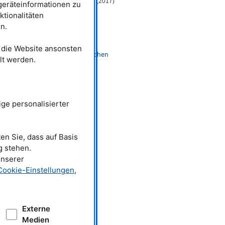
Nature Communications 8 (1), 123 (2017)
eräteinformationen zu
ktionalitäten
n.
Weitere News
18.05.2016
t die Website ansonsten
Verkehrte Vorzeichen
lt werden.
ge personalisierter
en Sie, dass auf Basis
g stehen.
unserer
Cookie-Einstellungen
,
Externe
Medien