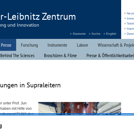
r-Leibnitz Zentrum
> Neut
> Intr
ung und Innovation
> Telef
> Impr
» Startseite
» Suche
» English
> Date
 Presse
Forschung
Instrumente
Labore
Wissenschaft & Projek
 Behind The Sciences
Broschüren & Filme
Presse & Öffentlichkeitsarbei
ungen in Supraleitern
r unter Prof. Jun
 haben mit Hilfe von
nstrument
PUMA
des
, verdrehte
g
n einem neuen
nnen sie besser