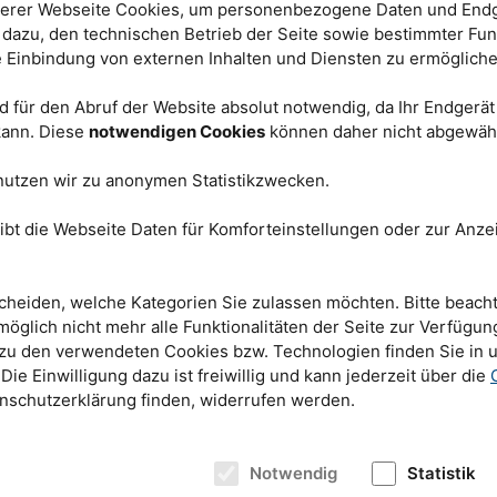
terialien den Strom
erer Webseite Cookies, um personenbezogene Daten und Endg
t dazu, den technischen Betrieb der Seite sowie bestimmter Fun
e Einbindung von externen Inhalten und Diensten zu ermögliche
d für Forscher völlig
gentlich ein
 die Supraleitung
 für den Abruf der Website absolut notwendig, da Ihr Endgerä
et man die Elektronen
 kann. Diese
notwendigen Cookies
können daher nicht abgewäh
 richten sich diese
Wissenschaftler und Techniker am
Dreiachsenspektrometer PUMA - in den Augen eines
 parallel aus. Für
nutzen wir zu anonymen Statistikzwecken.
Fotokünstlers. © Bernhard Ludewig
itung müssen die
lel ohne
 sein, um sich zu den supraleitenden Cooperpaaren
ibt die Webseite Daten für Komforteinstellungen oder zur Anzei
scheint bei eisenhaltigen Supraleitern anders zu sein. Deshalb werden
.
 Supraleiter“ genannt. Mit Hilfe der Neutronenmessungen können die
 genauer untersuchen.
cheiden, welche Kategorien Sie zulassen möchten. Bitte beacht
e Kristalle gezüchtet
möglich nicht mehr alle Funktionalitäten der Seite zur Verfügun
OHFeSe gehört zu einer neu entdeckten Klasse von Supraleitern, die
2
 zu den verwendeten Cookies bzw. Technologien finden Sie in 
die wiederum von blockierenden (Li
Fe
)OH-Schichten durchzogen
0.8
0.2
 Die Einwilligung dazu ist freiwillig und kann jederzeit über die
issenschaftler Schwierigkeiten, mit den Neutronen etwas zu sehen, weil
enschutzerklärung finden, widerrufen werden.
in die Schichten eingewandert waren. Doch die chinesischen Physiker
nd ersetzten in diesen die Wasserstoffatome durch schweren Wasserstoff
utronen besser sichtbar zu machen.
Notwendig
Statistik
ftreffen auf einen
s supraleitenden