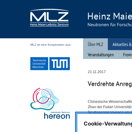
Heinz Maie
Neutronen für Forsch
Über MLZ
Aktuelles &
MLZ ist eine Kooperation aus:
Veranstaltungen
From
21.11.2017
Verdrehte Anreg
Chinesische Wissenschaftle
Zhao der Fudan Universität
Neutronenmessungen am I
MLZ
und in Oakridge,
USA
Cookie-Verwaltun
magnetische Anregungen i
Supraleiter entdeckt. So kö