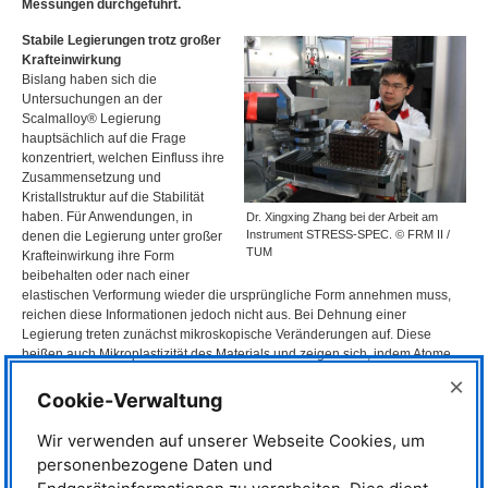
Messungen durchgeführt.
Stabile Legierungen trotz großer
Krafteinwirkung
Bislang haben sich die
Untersuchungen an der
Scalmalloy® Legierung
hauptsächlich auf die Frage
konzentriert, welchen Einfluss ihre
Zusammensetzung und
Kristallstruktur auf die Stabilität
haben. Für Anwendungen, in
Dr. Xingxing Zhang bei der Arbeit am
Instrument STRESS-SPEC. © FRM II /
denen die Legierung unter großer
TUM
Krafteinwirkung ihre Form
beibehalten oder nach einer
elastischen Verformung wieder die ursprüngliche Form annehmen muss,
reichen diese Informationen jedoch nicht aus. Bei Dehnung einer
Legierung treten zunächst mikroskopische Veränderungen auf. Diese
heißen auch Mikroplastizität des Materials und zeigen sich, indem Atome
innerhalb des Materials ihre Position leicht verändern, also eine
×
Dislokation bzw. einen Defekt aufweisen.
Cookie-Verwaltung
Erst später kommt es zur makroskopischen Deformation, die auch mit dem
bloßen Auge erkennbar ist. Das ist die so genannte Makroplastizität der
Wir verwenden auf unserer Webseite Cookies, um
Legierung. „Wir brauchen ein tiefes Verständnis für die
personenbezogene Daten und
Materialeigenschaften, um eine sichere und effiziente Nutzung der