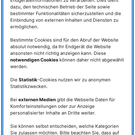
Endgeräteinformationen zu verarbeiten. Dies dient
Aluminium-Legierung zu ermöglichen“, sagt Dr. Xingxing Zhang über seine
dazu, den technischen Betrieb der Seite sowie
Forschung in Kooperation mit Vertretern der Auto- und Flugzeugindustrie.
bestimmter Funktionalitäten sicherzustellen und die
Röntgenstrahlen zur Untersuchung der Proben
Einbindung von externen Inhalten und Diensten zu
Aktuell arbeitet Dr. Xingxing Zhang in Peking am Institut für
ermöglichen.
Hochenergiephysik der Chinesischen Akademie der Wissenschaften. Er
hat die Untersuchungen gemeinsam mit Dr. Weimin Gan,
Instrumentwissenschaftler des Helmholtz Zentrum Hereon am
MLZ
, an der
Bestimmte Cookies sind für den Abruf der Website
Forschungseinrichtung des
DESY
in Hamburg
durchgeführt. Hier stehen
absolut notwendig, da Ihr Endgerät die Website
Röntgenstrahlen zur Verfügung, um Kristallstrukturen und deren Defekte
ansonsten nicht richtig anzeigen kann. Diese
hoch aufzulösen. Verglichen haben sie die Proben nach dem 3D-Druck
notwendigen Cookies
können daher nicht abgewählt
unbehandelt und in ausgehärtetem Zustand und das sowohl vor als auch
während der Belastung. Denn obwohl das Aushärten eine erprobte
werden.
Methode ist, war zuvor nicht vollständig geklärt, welchen Einfluss es auf die
Mikroplastizität der Legierung hat. Für die Belastung des Materials haben
Die
Statistik
-Cookies nutzen wir zu anonymen
sie die spezielle Zugmaschine verwendet, die am
STRESS
-
SPEC
Statistikzwecken.
Instrument am
MLZ
entwickelt wurde.
Häufung der Fehlstellen ist
Bei
externen Medien
gibt die Webseite Daten für
Schlüssel zur Verbesserung der
Komforteinstellungen oder zur Anzeige
Legierung
personalisierter Inhalte an Dritte weiter.
Während der kontinuierlichen
Zugbelastung fand das Team um
Dr. Xingxing Zhang verschiedene
Sie können selbst entscheiden, welche Kategorien
Stadien der Deformation des
Sie zulassen möchten. Bitte beachten Sie, dass auf
Materials. Dafür haben sie mikro-