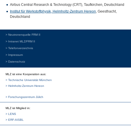
Airbus Central Research & Technology (
CRT
), Taufkirchen, Deutschland
Institut für Werkstoffphysik, Helmholtz-Zentrum Hereon
, Geesthacht,
Deutschland
> Neutronenquelle FRM II
> Intranet MLZ/FRM II
> Telefonverzeichnis
> Impressum
> Datenschutz
MLZ ist eine Kooperation aus:
> Technische Universität München
> Helmholtz-Zentrum Hereon
> Forschungszentrum Jülich
MLZ
ist Mitglied in:
> LENS
> ERF-AISBL