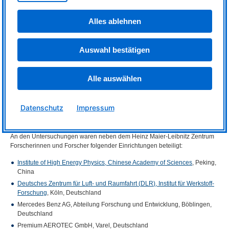
experimentell bestimmten Werte. Neutronen, wie sie am
MLZ
zur
Verfügung gestellt werden, könnten hingegen Aufschluss auf die
Atomkernpositionen geben und die bereits durchgeführten Messungen
Alles ablehnen
ergänzen.
Auswahl bestätigen
Originalpublikation:
X.X. Zhang, P.-P. Bauer, A. Lutz, C. Wielenberg, F. Palm, W.M. Gan, and E.
Maawad
Alle auswählen
Microplasticity and macroplasticity behavior of additively manufactured Al-
Mg-Sc-Zr alloys: In-situ experiment and modeling
International Journal of Plasticity
166 (2023) 103659
Datenschutz
Impressum
DOI
:
10.1016/j.ijplas.2023.103659
Mehr Informationen:
An den Untersuchungen waren neben dem Heinz Maier-Leibnitz Zentrum
Forscherinnen und Forscher folgender Einrichtungen beteiligt:
Institute of High Energy Physics, Chinese Academy of Sciences
, Peking,
China
Deutsches Zentrum für Luft- und Raumfahrt (
DLR
), Institut für Werkstoff-
Forschung
, Köln, Deutschland
Mercedes Benz AG, Abteilung Forschung und Entwicklung, Böblingen,
Deutschland
Premium
AEROTEC
GmbH, Varel, Deutschland