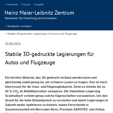
» Startseite
» Suche
» English
Heinz Maier-Leibnitz Zentrum
Neutronen für Forschung und Innovation
> Navigation anzeigen
Stabile 3D-gedruckte Legierungen für Autos und Flugzeuge
20.08.2024
Stabile 3D-gedruckte Legierungen für
Autos und Flugzeuge
Ein leichtes Material, das 3D-gedruckt verbaut werden kann und
gleichzeitig stabil genug ist, um schwere Lasten zu tragen: Das ist hoch
interessant für die Auto- und Flugzeugindustrie. Denn es könnte bis zu
50 % CO
im Mobilitätssektor einsparen. Die Aluminium-Legierung
2
Scalmalloy® scheint genau solche Eigenschaften vorzuweisen. Um den
Grund für die hohe Belastbarkeit zu verstehen und damit Legierungen in
Zukunft weiter optimieren zu können, haben Forschende in
Zusammenarbeit mit Mercedes Benz, Premium
AEROTEC
und Airbus