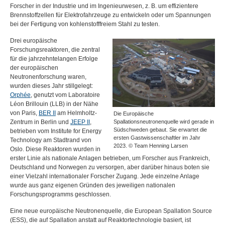
Forscher in der Industrie und im Ingenieurwesen, z. B. um effizientere
Brennstoffzellen für Elektrofahrzeuge zu entwickeln oder um Spannungen
bei der Fertigung von kohlenstofffreiem Stahl zu testen.
Drei europäische
Forschungsreaktoren, die zentral
für die jahrzehntelangen Erfolge
der europäischen
Neutronenforschung waren,
wurden dieses Jahr stillgelegt:
Orphée
, genutzt vom Laboratoire
Léon Brillouin (
LLB
) in der Nähe
von Paris,
BER
II
am Helmholtz-
Die Europäische
Zentrum in Berlin und
JEEP
II
,
Spallationsneutronenquelle wird gerade in
Südschweden gebaut. Sie erwartet die
betrieben vom Institute for Energy
ersten Gastwissenschaftler im Jahr
Technology am Stadtrand von
2023. © Team Henning Larsen
Oslo. Diese Reaktoren wurden in
erster Linie als nationale Anlagen betrieben, um Forscher aus Frankreich,
Deutschland und Norwegen zu versorgen, aber darüber hinaus boten sie
einer Vielzahl internationaler Forscher Zugang. Jede einzelne Anlage
wurde aus ganz eigenen Gründen des jeweiligen nationalen
Forschungsprogramms geschlossen.
Eine neue europäische Neutronenquelle, die European Spallation Source
(
ESS
), die auf Spallation anstatt auf Reaktortechnologie basiert, ist