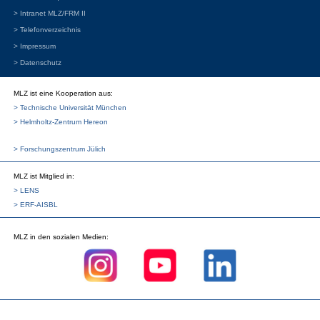
> Intranet MLZ/FRM II
> Telefonverzeichnis
> Impressum
> Datenschutz
MLZ ist eine Kooperation aus:
> Technische Universität München
> Helmholtz-Zentrum Hereon
> Forschungszentrum Jülich
MLZ
ist Mitglied in:
> LENS
> ERF-AISBL
MLZ
in den sozialen Medien: