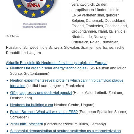
verantwortlich. Zu den
europäischen Ländern, die in
ENSA
vertreten sind, gehören
Belgien, Dänemark, Deutschland,
Estland, Frankreich, Griechenland,
Großbritannien, Irland, Italien, die
© ENSA
Niederlande, Norwegen,
Österreich, Polen, Rumänien,
Russland, Schweden, die Schweiz, Slowakei, Spanien, die Tschechische
Republik und Ungarn.
Aktuelle Beispiele für Neutronenforschungsprojekte in Europa:
Neutrons for organic solar energy technologies
(
ISIS
Neutron and Muon
Source, Großbritannien)
Neutron experiments reveal proteins which can inhibit amyloid plaque
formation
(Institut Laue-Langevin, Frankreich)
Giftig, aggressiv und doch viel genutzt
(Heinz Maier-Leibnitz Zentrum,
Deutschland)
Neutrons for building a car
Neutron Centre, Ungarn)
Future Science: What will we see at
ESS
?
(European Spallation Source,
Schweden)
Zufall hilft Forschern
(Forschungszentrum Jülich, Germany)
Successful demonstration of neutron scattering as a characterization