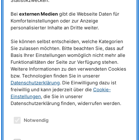
Statistikzwecken.
Neutronennutzerverbände auf der ganzen Welt deutlich gemacht, dass die
Nachfrage nach Neutronenforschung sowohl von Seiten der Wissenschaft
als auch der Industrie zunimmt.
Bei
externen Medien
gibt die Webseite Daten für
Komforteinstellungen oder zur Anzeige
Helmut Schober, Vorsitzender von
LENS
und Direktor der führenden
personalisierter Inhalte an Dritte weiter.
Neutronenanlage Europas, dem Institut Laue-Langevin (
ILL
), sagt:
„Die hervorragenden Leistungen, die die europäische Neutronenforschung
Sie können selbst entscheiden, welche Kategorien
in den letzten 50 Jahren erbracht hat, basieren größtenteils auf dem engen
Sie zulassen möchten. Bitte beachten Sie, dass auf
Netzwerk von Anlagen, die für Wissenschaftler zur Verfügung stehen. Die
Basis Ihrer Einstellungen womöglich nicht mehr alle
drei Reaktoren, die 2019 schlossen, waren alle lebenswichtige Stützen
dieses Netzwerks, besonders
BER
II in Berlin und Orphée in Paris, die
Funktionalitäten der Seite zur Verfügung stehen.
beide umfassende internationale Gastwissenschaftlerprogramme anboten.
Weitere Informationen zu den verwendeten Cookies
Glücklicherweise sind wir auf diese Schließungen schon vorbereitet: Der
bzw. Technologien finden Sie in unserer
Bau der
ESS
macht gute Fortschritte, während die verbleibenden wichtigen
Datenschutzerklärung
. Die Einwilligung dazu ist
europäischen Quellen gleichzeitig stark in die Aufrüstung ihrer Kapazitäten
freiwillig und kann jederzeit über die
Cookie-
und Leistungsfähigkeiten investiert haben. Darüber hinaus wird das
LLB
weiterhin aktiv in der Neutronenforschung bleiben, indem es eng mit
Einstellungen
, die Sie in unserer
anderen Anlagen und der zukünftigen
ESS
zusammenarbeitet. Solange wir
Datenschutzerklärung finden, widerrufen werden.
uns gegenseitig unterstützen, wird Europa auf diesem Gebiet weiterhin
weltweit führend sein.“
Notwendig
Weitere Informationen:
Die gemeinnützige
League of