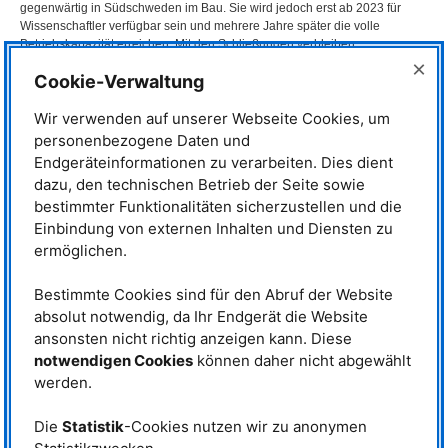
gegenwärtig in Südschweden im Bau. Sie wird jedoch erst ab 2023 für
Wissenschaftler verfügbar sein und mehrere Jahre später die volle
Betriebskapazität erreichen. Mit den Schließungen verbleiben
Deutschlands Forschungs-Neutronenquelle
FRM
II in Garching und das 50
×
Cookie-Verwaltung
Jahre alte Institut Laue-Langevin in Grenoble, Frankreich, als letzte große
Neutronenforschungsreaktoren in ihrem jeweiligen Land.
Wir verwenden auf unserer Webseite Cookies, um
Christiane Alba-Simionesco,
personenbezogene Daten und
frühere Direktorin des
LLB
und
Endgeräteinformationen zu verarbeiten. Dies dient
Vorsitzende von
ENSA
, sagt dazu:
dazu, den technischen Betrieb der Seite sowie
„Die europäische Gemeinschaft
bestimmter Funktionalitäten sicherzustellen und die
von Neutronennutzern befindet
Einbindung von externen Inhalten und Diensten zu
sich in einer paradoxen, ja sogar
ermöglichen.
schizophrenen Situation. Wir
Visualisierung der künftigen ESS in
müssen die jetzige und die
Schweden. © Team Henning Larsen
nächste Generation von Nutzern
Bestimmte Cookies sind für den Abruf der Website
darauf vorbereiten, mit der
ESS
die zukünftig leistungsfähigste Quelle der
absolut notwendig, da Ihr Endgerät die Website
Welt voll auszunutzen, während wir gleichzeitig stark reduzierten Zugang
ansonsten nicht richtig anzeigen kann. Diese
zu Instrumenten in Europa haben. Das könnte zu einem Engpass an
notwendigen Cookies
können daher nicht abgewählt
Neutronen führen. Es ist schlicht Tatsache, dass weniger
Forschungsanlagen, weniger Messinstrumente und weniger Betriebstage
werden.
an europäischen Instituten die Größe der Nutzergemeinschaft und den
wissenschaftlichen Beitrag beschränken, den diese zu gesellschaftlichen
Die
Statistik
-Cookies nutzen wir zu anonymen
Veränderungen leisten kann. Gleichzeitig haben