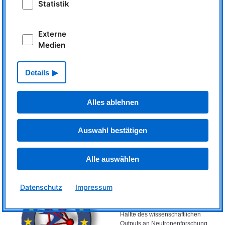
Statistik
advanced European Neutron
Sources
will die Zusammenarbeit
zwischen europäischen
Externe
Medien
Details
Alles ablehnen
© LENS
Neutronenforschungseinrichtungen fördern, die transnationalen Zugang für
Gastwissenschaftler anbieten. Die einzelnen Mitglieder des Verbands sind
Auswahl bestätigen
unabhängig, aber sie schließen sich in
LENS
zusammen, um die
europäische Neutronenwissenschaft durch ein effektives und kooperatives
Ökosystem von Neutronenanlagen zu unterstützen und zu stärken. Alle
Alle auswählen
neun Mitglieder von
LENS
finden sich auf der Webseite des Konsortiums.
Die European Neutron Scattering
Datenschutz
Impressum
Association
hat 7000 registrierte
Mitglieder aus 21 verschiedenen
Ländern. Sie sind für weltweit die
Hälfte des wissenschaftlichen
Outputs an Neutronenforschung