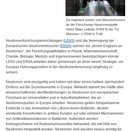
Ein Ingenieur justiert sein Messinstrument
an der Forschungs-Neutronenquelle
Heinz Maier-Leibnitz (FRM II) der TU
München. © FRM II/ TUM
Neutronenforschungseinrichtungen (
LENS
) und die Vereinigung der
Europäischen Neutronenforscher (
ENSA
) warnen vor „einem Engpass an
Neutronen“, der Forschungsaktivitäten in Physik, Materialwissenschaft,
Chemie, Biologie, Medizin und Ingenieurwesen beeinträchtigen könnte.
LENS
und
ENSA
arbeiten daher gemeinsam an einer neuen Strategie, um
Europas Führungsposition in der Neutronenforschung langfristig zu
sichern.
Neutronen sind einzigartig und haben seit über einem halben Jahrhundert
Einfluss auf die Sozioökonomie in Europa. Weltweit stammt die Hälfte aller
wissenschaftlichen Veröffentlichungen zu Neutronen von europäischen
Forschern an Universitäten und in Industriebetrieben, die an
Neutronenquellen in Europa arbeiten. Neutronen geben beispielsweise
Einblicke in das Innenleben von Lithium-Ionen-Batterien, decken
versteckte Einzelheiten in antiken Funden auf oder erklären Mechanismen
von Antibiotikaresistenzen in Bakterien. Außerdem werden
Krebsgeschwüre mit Radiopharmazeutika behandelt, die mit Hilfe von
Neutronen hergestellt wurden. Neutronen sind darüber hinaus wichtig für