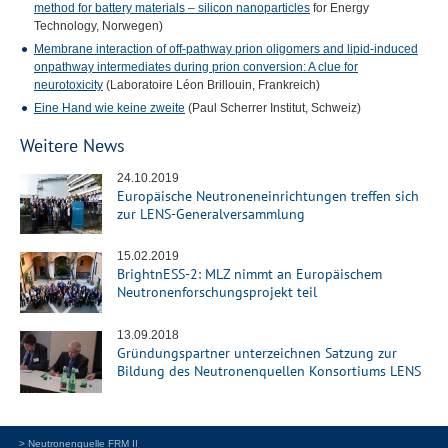
method for battery materials – silicon nanoparticles
for Energy
Technology, Norwegen)
Membrane interaction of off-pathway prion oligomers and lipid-induced
onpathway intermediates during prion conversion: A clue for
neurotoxicity
(Laboratoire Léon Brillouin, Frankreich)
Eine Hand wie keine zweite
(Paul Scherrer Institut, Schweiz)
Weitere News
24.10.2019
Europäische Neutroneneinrichtungen treffen sich
zur LENS-Generalversammlung
15.02.2019
BrightnESS-2: MLZ nimmt an Europäischem
Neutronenforschungsprojekt teil
13.09.2018
Gründungspartner unterzeichnen Satzung zur
Bildung des Neutronenquellen Konsortiums LENS
> Neutronenquelle FRM II