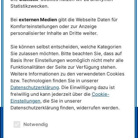
entwickelt. Das Modell macht es
lässt sich aus der Größe des "Rings" im
Statistikzwecken.
Bild der Abstand zwischen zwei
möglich, Zusammenhänge
Kolloidteilchen bestimmen. (Copyright:
zwischen atomarer Struktur der
Forschungszentrum Jülich) ©
Kolloide und den erlebbaren
Bei
externen Medien
gibt die Webseite Daten für
Forschungszentrum Jülich
Materialeigenschaften besser zu
Komforteinstellungen oder zur Anzeige
verstehen. Mit den Erkenntnissen lassen sich zielgerichtet neuartige
personalisierter Inhalte an Dritte weiter.
Kolloidmaterialien entwickeln. Die Ergebnisse wurden jetzt im
Fachmagazin “Nanoscale” veröffentlicht.
Sie können selbst entscheiden, welche Kategorien
Link
zur Pressemitteilung des
FZJ
Sie zulassen möchten. Bitte beachten Sie, dass auf
Basis Ihrer Einstellungen womöglich nicht mehr alle
Funktionalitäten der Seite zur Verfügung stehen.
Originalveröffentlichung:
Weitere Informationen zu den verwendeten Cookies
S. Gupta, M. Camargo, J. Stellbrink, J. Allgaier, A. Radulescu, P. Lindner, E.
bzw. Technologien finden Sie in unserer
Zaccarelli, C. N. Likos and D. Richter;
Datenschutzerklärung
. Die Einwilligung dazu ist
Dynamic Phase Diagram of Soft Nano Colloids.
freiwillig und kann jederzeit über die
Cookie-
Nanoscale, 2015,
DOI
: 10.1039/C5NR03702F
Einstellungen
, die Sie in unserer
Datenschutzerklärung finden, widerrufen werden.
> Neutronenquelle FRM II
> Intranet MLZ/FRM II
Notwendig
> Telefonverzeichnis
> Impressum