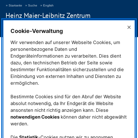
» Startseite
» Suche
» English
Heinz Maier-Leibnitz Zentrum
Neutronen für Forschung und Innovation
×
Cookie-Verwaltung
> Navigation anzeigen
Wir verwenden auf unserer Webseite Cookies, um
Rezeptbuch für Kolloide
personenbezogene Daten und
17.08.2015
Endgeräteinformationen zu verarbeiten. Dies dient
dazu, den technischen Betrieb der Seite sowie
Rezeptbuch für Kolloide
bestimmter Funktionalitäten sicherzustellen und die
Einbindung von externen Inhalten und Diensten zu
ermöglichen.
Neue Studie zeigt Zusammenhang
zwischen mikroskopischer Struktur
Bestimmte Cookies sind für den Abruf der Website
und makroskopischen
Eigenschaften
absolut notwendig, da Ihr Endgerät die Website
ansonsten nicht richtig anzeigen kann. Diese
Forscher aus Jülich haben
notwendigen Cookies
können daher nicht abgewählt
gemeinsam mit Kollegen aus
Österreich, Italien, Kolumbien und
werden.
den
USA
ein Modellsystem für
Mit Neutronenstreuung untersuchten die
sogenannte weiche Kolloide
Forscher die Struktur ihrer Proben. So
Die
Statistik
-Cookies nutzen wir zu anonymen