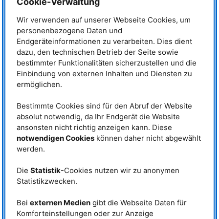
Cookie-Verwaltung
Dabei sind beide Richtungen entlang dieser Achse möglich, abhängig von
der Richtung des äußeren Magnetfeldes. Der Trick bei binären
Wir verwenden auf unserer Webseite Cookies, um
Spinventilen ist es, die Magnetisierung eines der beiden Ferromagneten zu
fixieren, sodass ein äußeres Magnetfeld nur die des anderen ändern kann.
personenbezogene Daten und
Damit haben die Ferromagneten entweder die Magnetisierung in
Endgeräteinformationen zu verarbeiten. Dies dient
derselben Richtung, was den Widerstand minimiert, oder in
dazu, den technischen Betrieb der Seite sowie
entgegengesetzter Richtung, was zum maximalen Widerstand führt.
bestimmter Funktionalitäten sicherzustellen und die
Erfindung ermöglicht beliebige
Einbindung von externen Inhalten und Diensten zu
Widerstände
ermöglichen.
Könnte man auch ein
kontinuierliches Spinventil
Bestimmte Cookies sind für den Abruf der Website
realisieren, bei dem die beiden
absolut notwendig, da Ihr Endgerät die Website
Magnetisierungen beliebig
ansonsten nicht richtig anzeigen kann. Diese
gegeneinander verdreht sein und
notwendigen Cookies
können daher nicht abgewählt
damit auch Widerstände zwischen
Dr. Yuri Khaydukov am Instrument NREX.
werden.
den beiden Extremwerten
Bei der Untersuchung von Grenzflächen
produzieren können? Genau dazu
zwischen Supraleitern und
Ferromagneten mit Neutronen
hat Dr. Yuri Khaydukov, bis vor
Die
Statistik
-Cookies nutzen wir zu anonymen
beobachtete er, dass die Ausrichtung der
kurzem
Statistikzwecken.
Magnetisierung bei der Verwendung
Instrumentenwissenschaftler am
bestimmter Materialien fixiert ist. Da kam
NREX
des
MLZ
, gemeinsam mit
ihm die zündende Idee, diesen Effekt bei
Kollegen des
Max-Planck-Instituts
Bei
externen Medien
gibt die Webseite Daten für
kontinuierlichen Spinventilen
für Festkörperforschung
, Stuttgart,
Komforteinstellungen oder zur Anzeige
auszunutzen. © Wenzel Schürmann,
und dem
„Gitsu Institute of