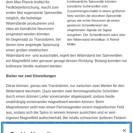
kontinuierliche Spinventile könnten
dem Max-Planck-Institut für
künstliche Gehirnzellen sein.
Festkörperforschung, macht zum
Zusammengeschaltet in einem größeren
ersten Mal sogenannte Spinventile
Netz würden die einzelnen Spinventile
möglich, die beliebige
genau wie echte Neuronen ab einem
Widerstände produzieren und
gewissen Schwellenwert der
etwa als künstliche Neuronen
eingehenden Signale ein Signal
eingesetzt werden könnten.
ausgeben. Der Schwellenwert wäre über
Im Gegensatz zu Transistoren, bei
den Widerstand einstellbar. © Reiner
Müller
denen eine angelegte Spannung
einen großen elektrischen
Widerstand ein- und ausschaltet, regelt den Widerstand bei Spinventilen
ein Magnetfeld oder genauer gesagt dessen Richtung. Bislang konnten nur
kollineare Ventile realisiert werden.
Bisher nur zwei Einstellungen
Diese können, genau wie Transistoren, nur zwischen zwei Werten für den
Widerstand wechseln. Dazu werden zwei ferromagnetische Schichten
durch einen dünnen Leiter voneinander abgekoppelt, sodass beide
unabhängig voneinander magnetisiert werden können. Beim
Magnetisieren setzt man einen Ferromagneten einem magnetischen Feld
aus, sodass sich die Spins in seinem Inneren ausrichten und er sein
eigenes Magnetfeld aufrechterhält. Bei relativ schwachen äußeren Feldern
zeigt dieses selbst produzierte Magnetfeld immer entlang der sogenannten
×
einfachen Achse (engl.: „easy axis“), die vom Material vorgegeben ist.