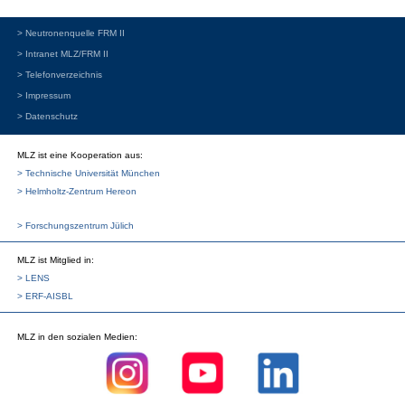
> Neutronenquelle FRM II
> Intranet MLZ/FRM II
> Telefonverzeichnis
> Impressum
> Datenschutz
MLZ ist eine Kooperation aus:
> Technische Universität München
> Helmholtz-Zentrum Hereon
> Forschungszentrum Jülich
MLZ
ist Mitglied in:
> LENS
> ERF-AISBL
MLZ
in den sozialen Medien: