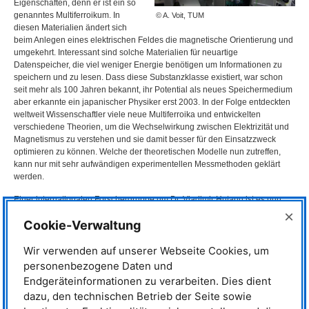
Eigenschaften, denn er ist ein so
genanntes Multiferroikum. In
© A. Voit, TUM
diesen Materialien ändert sich
beim Anlegen eines elektrischen Feldes die magnetische Orientierung und
umgekehrt. Interessant sind solche Materialien für neuartige
Datenspeicher, die viel weniger Energie benötigen um Informationen zu
speichern und zu lesen. Dass diese Substanzklasse existiert, war schon
seit mehr als 100 Jahren bekannt, ihr Potential als neues Speichermedium
aber erkannte ein japanischer Physiker erst 2003. In der Folge entdeckten
weltweit Wissenschaftler viele neue Multiferroika und entwickelten
verschiedene Theorien, um die Wechselwirkung zwischen Elektrizität und
Magnetismus zu verstehen und sie damit besser für den Einsatzzweck
optimieren zu können. Welche der theoretischen Modelle nun zutreffen,
kann nur mit sehr aufwändigen experimentellen Messmethoden geklärt
werden.
Einer internationalen Forschergruppe um Dr. Vladimir Hutanu ist es nun
kürzlich gelungen, die magnetischen Parameter des Ba
CoGe
O
-
×
2
2
7
Cookie-Verwaltung
Kristalls am Neutronendiffraktometer
POLI
sehr viel genauer zu vermessen
als das bisher möglich war. Dafür hat der in Garching forschende
Wir verwenden auf unserer Webseite Cookies, um
Wissenschaftler von der
RWTH
Aachen die so genannte 3D-
Polarisationsanalyse mit heißen Neutronen angewendet. Diese Methode
personenbezogene Daten und
kann weltweit nur an zwei Orten durchgeführt werden, am
ILL
in Frankreich
Endgeräteinformationen zu verarbeiten. Dies dient
und eben am
FRM
II in Garching. Er benutzte zuerst unpolarisierte
dazu, den technischen Betrieb der Seite sowie
Neutronen, um die genaue Anordnung der Atome im Kristall zu bestimmen.