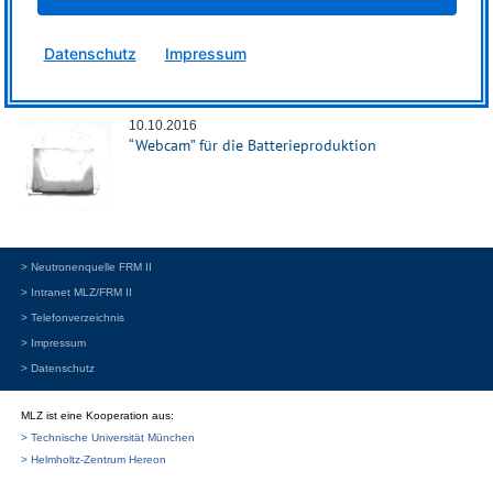
27.08.2019
Datenschutz
Impressum
Neue Batterien: Kleiner, leichter und jetzt auch
noch sicherer
10.10.2016
“Webcam” für die Batterieproduktion
> Neutronenquelle FRM II
> Intranet MLZ/FRM II
> Telefonverzeichnis
> Impressum
> Datenschutz
MLZ ist eine Kooperation aus:
> Technische Universität München
> Helmholtz-Zentrum Hereon