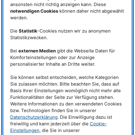
Komplexe Dynamiken erschweren die Erforschung
ansonsten nicht richtig anzeigen kann. Diese
Superionische Verbindungen, wie das Ag8SnSe6, haben sehr komplexe
notwendigen Cookies
können daher nicht abgewählt
Strukturen und damit verbunden sind Eigenschaften, die sich abhängig von
werden.
der Temperatur ändern. Die superionische Leitfähigkeit von
Ag~8~SnSe~6~ zum Beispiel tritt erst ab einer Temperatur von über 355 K
auf (ca. 82 °C). Darüber hinaus weist das Material eine sehr niedrige
Die
Statistik
-Cookies nutzen wir zu anonymen
thermische Leitfähigkeit auf, die wiederum interessant für
Statistikzwecken.
thermoelektrische Anwendungen sein könnte. Lange Zeit hat man
vermutet, dass ein Zusammenhang zwischen den beiden Eigenschaften
besteht. All diese zusammenhängenden Effekte sind experimentell nur
Bei
externen Medien
gibt die Webseite Daten für
schwer voneinander zu entwirren und macht es Forschenden schwer, die
Komforteinstellungen oder zur Anzeige
zugrundeliegenden strukturellen Mechanismen zu ergründen.
personalisierter Inhalte an Dritte weiter.
Mit Neutronen den Gitterschwingungen auf der Spur
Die Gruppe um Professor Jie Ma hat das Ag~8~SnSe~6~ mit
Sie können selbst entscheiden, welche Kategorien
Röntgenstrahlen und Neutronen untersucht. Mithilfe der Röntgenstrahlung
Sie zulassen möchten. Bitte beachten Sie, dass auf
konnten sie einen Übergang zur superionischen Leitfähigkeit bei ca. 82 °C
Basis Ihrer Einstellungen womöglich nicht mehr alle
anhand von Strukturänderungen feststellen. Die dynamischen Prozesse im
Funktionalitäten der Seite zur Verfügung stehen.
Kristall betreffen die Schwingungen der Atome im Kristallgitter um ihre
Weitere Informationen zu den verwendeten Cookies
Ruheposition herum. Diese hat die Gruppe um Jie Ma mithilfe der
inelastischen Neutronenstreuung am
TOFTOF
am
MLZ
und am
AMATERAS
bzw. Technologien finden Sie in unserer
Spektrometer an der japanischen Spallationsneutronenquelle J-
PARC
Datenschutzerklärung
. Die Einwilligung dazu ist
genauer untersucht.
freiwillig und kann jederzeit über die
Cookie-
Die Messungen zeigen unharmonische Gitterschwingungen zwischen den
Einstellungen
, die Sie in unserer
Silberatomen und der übrigen Kristallstruktur, die bei Temperaturen über