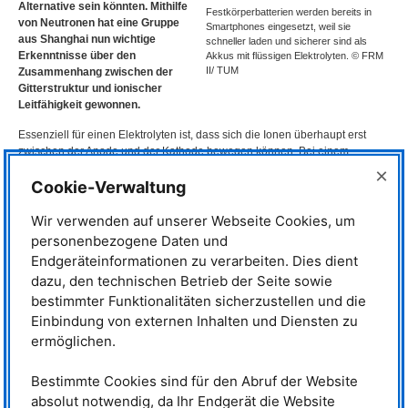
Alternative sein könnten. Mithilfe
Festkörperbatterien werden bereits in
von Neutronen hat eine Gruppe
Smartphones eingesetzt, weil sie
aus Shanghai nun wichtige
schneller laden und sicherer sind als
Erkenntnisse über den
Akkus mit flüssigen Elektrolyten. © FRM
II/ TUM
Zusammenhang zwischen der
Gitterstruktur und ionischer
Leitfähigkeit gewonnen.
Essenziell für einen Elektrolyten ist, dass sich die Ionen überhaupt erst
zwischen der Anode und der Kathode bewegen können. Bei einem
flüssigen Elektrolyten ist das unkritisch, denn die Ionen liegen in einer
×
Cookie-Verwaltung
Lösung vor und können hinfließen, wo sie gebraucht werden. Aufgrund der
leicht entflammbaren und schwer zu löschenden Komponenten
(insbesondere Lithium) sind allerdings Sicherheitsvorkehrungen
Wir verwenden auf unserer Webseite Cookies, um
notwendig. Das ist vor allem bei größeren Energiespeichern mit sehr
personenbezogene Daten und
hohen Kosten verbunden. Festkörperelektrolyte könnten eine Lösung für
Endgeräteinformationen zu verarbeiten. Dies dient
dieses Problem sein. Die Eigenschaft, die bei Festkörperelektrolyten
dazu, den technischen Betrieb der Seite sowie
genutzt wird, ist die superionische Leitfähigkeit. Eine Klasse an Materialien
bestimmter Funktionalitäten sicherzustellen und die
mit dieser Eigenschaft bilden argyroditartige Kristallverbindungen, also
Verbindungen mit einer ähnlichen Struktur wie das Mineral Argyrodit. Die
Einbindung von externen Inhalten und Diensten zu
Gruppe um Professor Jie Ma von der Shanghai Jiao Tong Universität in
ermöglichen.
Shanghai hat sich das Ag~8~SnSe~6~, einen Vertreter dieser
Materialklasse, genauer angeschaut, um die eigentliche treibende Kraft
Bestimmte Cookies sind für den Abruf der Website
hinter der superionischen Leitfähigkeit genauer zu verstehen.
absolut notwendig, da Ihr Endgerät die Website