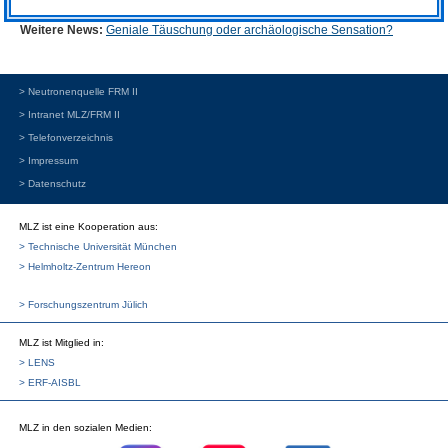
Weitere News:
Geniale Täuschung oder archäologische Sensation?
> Neutronenquelle FRM II
> Intranet MLZ/FRM II
> Telefonverzeichnis
> Impressum
> Datenschutz
MLZ ist eine Kooperation aus:
> Technische Universität München
> Helmholtz-Zentrum Hereon
> Forschungszentrum Jülich
MLZ
ist Mitglied in:
> LENS
> ERF-AISBL
MLZ
in den sozialen Medien: