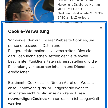
Gan vom Helmholtz-Zentrum
Hereon und Dr. Michael Hofmann
vom
FRM
II hat am
Neutronendiffraktometer
STRESS
-
SPEC
am
MLZ
keltische
Eisenwerkzeuge und
bronzezeitliche Goldartefakte aus
×
Cookie-Verwaltung
der Archäologischen
Staatssammlung mit Neutronen
untersucht, um Hinweise zu ihrer
Wir verwenden auf unserer Webseite Cookies, um
Herstellung und Authentizität zu
personenbezogene Daten und
erlangen.
Endgeräteinformationen zu verarbeiten. Dies dient
dazu, den technischen Betrieb der Seite sowie
Die Forscher stellten ihre
Dr. Weimin Gan misst archäologische
Ergebnisse auf der fünften
bestimmter Funktionalitäten sicherzustellen und die
Funde am Neutronendiffraktometer
„Synchrotron Radiation and
Einbindung von externen Inhalten und Diensten zu
STRESS-SPEC. © Eckert/Heddergott,
Neutrons in Art an Archaeology“
ermöglichen.
TUM
Konferenz in der Münchner
Pinakothek der Moderne vor. Dort präsentierten international renommierte
Forschende die vielfältigen Einsatzmöglichkeiten von Synchrotron- und
Bestimmte Cookies sind für den Abruf der Website
Neutronenstrahlung für Kunst und Archäologie. Der Beitrag von Weimin
absolut notwendig, da Ihr Endgerät die Website
Gan und Michael Hofmann ist jetzt in einer
Sonderausgabe der
ansonsten nicht richtig anzeigen kann. Diese
Fachzeitschrift Applied Physics A
zur Konferenz erschienen.
notwendigen Cookies
können daher nicht abgewählt
„Neutronen sind die Methode der Wahl“
werden.