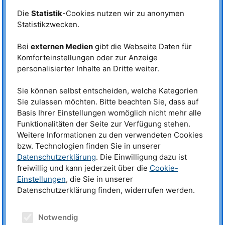
Das Instrument
STRESS
-
SPEC
erlaubt genaue Analysen der
Die
Statistik
-Cookies nutzen wir zu anonymen
kristallographischen Orientierung von den Körnern in Materialien, der
Statistikzwecken.
sogenannten Textur. Die Texturanalyse zeigt, wie sich die Orientierung
dieser Körner im Inneren eines Objekts durch seine Bearbeitung verändert
hat, etwa durch Hämmern, Walzen, Schmieden oder Glühen. So lassen
Bei
externen Medien
gibt die Webseite Daten für
sich Rückschlüsse auf Herstellungsprozesse und dadurch eventuell sogar
Komforteinstellungen oder zur Anzeige
Handelswege ziehen. Dabei haben Neutronen einen entscheidenden
personalisierter Inhalte an Dritte weiter.
Vorteil: Sie durchdringen auch massive Metallschichten und liefern
ortsaufgelöste, präzise Daten, ohne das Objekt zu beschädigen.
Besonders bei Gold, das Röntgenstrahlung so gut wie nicht durchlässt, ist
Sie können selbst entscheiden, welche Kategorien
die Neutronendiffraktion unersetzlich. „Deshalb ist sie die Methode der
Sie zulassen möchten. Bitte beachten Sie, dass auf
Wahl bei der Texturanalyse von Gold“, erklärt Studienleiter Weimin Gan.
Basis Ihrer Einstellungen womöglich nicht mehr alle
Funktionalitäten der Seite zur Verfügung stehen.
Weitere Informationen zu den verwendeten Cookies
bzw. Technologien finden Sie in unserer
Datenschutzerklärung
. Die Einwilligung dazu ist
freiwillig und kann jederzeit über die
Cookie-
Einstellungen
, die Sie in unserer
Datenschutzerklärung finden, widerrufen werden.
Notwendig