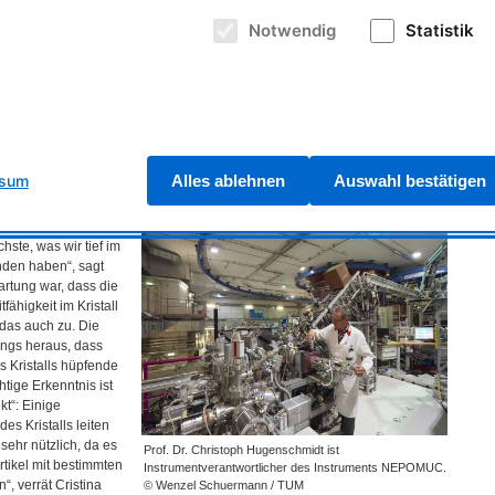
tall zerstrahlen.
Notwendig
Statistik
Positronen-
ach Leerstelle
Akkuzellen sollen noch langlebiger und schneller
aufladbar werden. © Andreas Heddergott / TUM
han. Je tiefer im
tellen liegen, desto
strahl eindringen. „Daraus können wir genau ableiten, welche Fehler das
fweist.“, erklärt Prof. Dr. Christoph Hugenschmidt,
 von
NEPOMUC
. Mit Hilfe der beiden Forscher Dr. Thomas Gigl und Dr.
as Team die
PALS
und die Messungen am
CDBS
durch.
ssum
Alles ablehnen
Auswahl bestätigen
ächenstruktur
hste, was wir tief im
nden haben“, sagt
artung war, dass die
tfähigkeit im Kristall
t das auch zu. Die
ings heraus, dass
 Kristalls hüpfende
htige Erkenntnis ist
t“: Einige
es Kristalls leiten
 sehr nützlich, da es
Prof. Dr. Christoph Hugenschmidt ist
tikel mit bestimmten
Instrumentverantwortlicher des Instruments NEPOMUC.
“, verrät Cristina
© Wenzel Schuermann / TUM