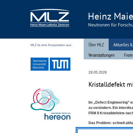
Heinz Maie
Neutronen für Forsch
Über MLZ
Aktuelles &
MLZ ist eine Kooperation aus:
Veranstaltungen
From
28.05.2026
Kristalldefekt m
Im „Defect Engineering“ e
zu verändern. Ein interdi
FRM
II Kristalldefekte nac
Das Problem: schnell abf
Ein vielversprechendes Ano