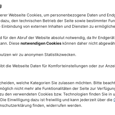
 (Li4Ti5O12,
LTO
). Es
g
uer bei
tabilität, verliert
erer Webseite Cookies, um personenbezogene Daten und Endg
 und Spannung. Ziel
t dazu, den technischen Betrieb der Seite sowie bestimmter Fun
r. Yu-Te Chan
und
e Einbindung von externen Inhalten und Diensten zu ermögliche
Technischen
) war es daher,
LTO
 konkret durch eine
 für den Abruf der Website absolut notwendig, da Ihr Endgerä
usammensetzung des
Dr. Thomas Gigl (l.) und Dr. Stefan Seidlmayer an der
 kann. Diese
notwendigen Cookies
können daher nicht abgewäh
Positronenquelle NEPOMUC. © Wenzel Schürmann /
 werden
TUM
odurch Leerstellen
nutzen wir zu anonymen Statistikzwecken.
as behandelte
LTO
he Leitfähigkeit auf, aber: „Das Problem ist, dass bisher niemand wirklich
tomarer Ebene passiert“, verrät Yu-Te Chan, Postdoctoral Fellow am
ibt die Webseite Daten für Komforteinstellungen oder zur Anzei
 Chemie der
TUM
.
.
cheiden, welche Kategorien Sie zulassen möchten. Bitte beacht
möglich nicht mehr alle Funktionalitäten der Seite zur Verfügun
(
PALS
) und des
 zu den verwendeten Cookies bzw. Technologien finden Sie in 
 Die Einwilligung dazu ist freiwillig und kann jederzeit über die
s (
CDBS
) am
FRM
II
nden Defekte im
LTO
-
enschutzerklärung finden, widerrufen werden.
s durch Positronen,
Umgebung der