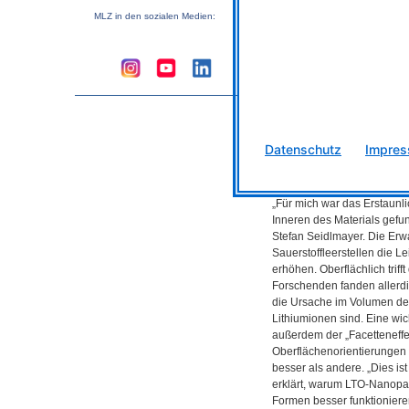
Sauerstoffleerstellen im Kris
MLZ
in den sozialen Medien:
„Wichtig ist die Länge der 
Lebensdauer; diese ist je n
unterschiedlich“, so Yu-Te C
Material die Sauerstoffleers
weiter muss der Positronen
Material in welcher Tiefe au
Instrumentverantwortlicher
Stefan Seidlmayer führte d
Datenschutz
Impre
Erkenntnisse über Oberfl
„Für mich war das Erstaunlic
Inneren des Materials gefu
Stefan Seidlmayer. Die Erw
Sauerstoffleerstellen die Lei
erhöhen. Oberflächlich triff
Forschenden fanden allerd
die Ursache im Volumen des
Lithiumionen sind. Eine wic
außerdem der „Facetteneffek
Oberflächenorientierungen d
besser als andere. „Dies ist
erklärt, warum
LTO
-Nanopar
Formen besser funktionieren