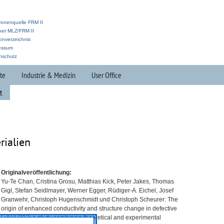
ronenquelle FRM II
anet MLZ/FRM II
onverzeichnis
essum
nschutz
te
Industrie & Medizin
User Office
t
rialien
Originalveröffentlichung:
Yu-Te Chan, Cristina Grosu, Matthias Kick, Peter Jakes, Thomas
Gigl, Stefan Seidlmayer, Werner Egger, Rüdiger-A. Eichel, Josef
Granwehr, Christoph Hugenschmidt und Christoph Scheurer: The
origin of enhanced conductivity and structure change in defective
Li4Ti5O12: a study combining theoretical and experimental