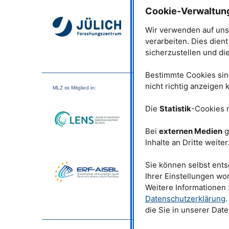
Batterien ist Lithiumtitanat
Cookie-Verwaltun
bietet eine lange Lebensda
herausragender thermischer S
Wir verwenden auf uns
allerdings rasch Kapazität
verarbeiten. Dies dien
des Forschungsteams um
D
sicherzustellen und di
Dr. Cristina Grosu
von der 
Universität München (
TUM
noch besser zu verstehen –
Bestimmte Cookies sind
Gasbehandlung, die die Z
nicht richtig anzeigen
MLZ
ist Mitglied in:
Materials verändert. Dabei
Sauerstoffatome entfernt, w
Die
Statistik
-Cookies 
im Atomgitter entstehen. D
weist eine erhöhte elektrisc
verstand, warum dies auf a
Bei
externen Medien
g
Lehrstuhl für Theoretische
Inhalte an Dritte weiter
Positronen zeigen Defekte
Sie können selbst ents
Mithilfe der Positronen-
Ihrer Einstellungen wo
Lebensdauerspektroskopie 
Weitere Informationen
Koinzidenten Doppler-
Datenschutzerklärung
.
Verbreiterungsspektrometer
identifizierten die Forsche
die Sie in unserer Dat
Kristall. Konkret gelingt da
die mit Elektronen in der 