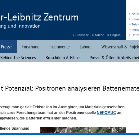
r-Leibnitz Zentrum
> Neut
> Intr
ung und Innovation
> Telef
> Impr
» Startseite
» Suche
» English
> Date
 Presse
Forschung
Instrumente
Labore
Wissenschaft & Projek
 Behind The Sciences
Broschüren & Filme
Presse & Öffentlichkeitsarbei
it Potenzial: Positronen analysieren Batteriemate
rzeugt man gezielt Fehlstellen im Atomgitter, um Materialeigenschaften
sziplinäres Forschungsteam hat an der Positronenquelle
NEPOMUC
am
hgewiesen, die Batterien effizienter machen.
allende Spannung
denmaterial für