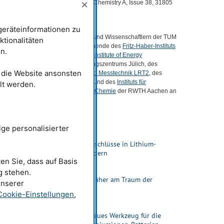
×
perspectives. Journal of Materials Chemistry A, Issue 38, 31805
(2025).
DOI
:
10.1039/d5ta02110c
eräteinformationen zu
Mehr Informationen:
Neben den Wissenschaftlerinnen und Wissenschaftlern der
TUM
ktionalitäten
und des
FRM
II waren auch Forschende des
Fritz-Haber-Instituts
n.
der Max-Planck-Gesellschaft, des
Institute of Energy
Technologies
(
IET
-1) des Forschungszentrums Jülich, des
t die Website ansonsten
Instituts für Angewandte Physik und Messtechnik LRT2
, des
Instituts für Physikalische Chemie
und des
Instituts für
lt werden.
Technische und Makromolekulare Chemie
der
RWTH
Aachen an
der Studie beteiligt.
Weitere News
ge personalisierter
12.01.2026
Gefährliche Kurzschlüsse in Lithium-
Batterien verhindern
en Sie, dass auf Basis
24.11.2023
g stehen.
Mit Positronen näher am Traum der
unserer
Kernfusion
Cookie-Einstellungen
,
22.02.2017
Positronen als neues Werkzeug für die