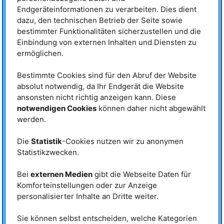
Dass er „bekennend“ sei und eine Meinung habe, rechnet Prof. Dr.
Endgeräteinformationen zu verarbeiten. Dies dient
Wolfgang A. Herrmann Winfried Petry hoch an. Der ehemalige
Wissenschaftliche Direktor des
FRM
II sei ein herausragender
dazu, den technischen Betrieb der Seite sowie
Wissenschaftsmanager, der alle überzeuge. Schmunzelnd machte der
bestimmter Funktionalitäten sicherzustellen und die
TUM
-Präsident in seinem Grußwort aber auch deutlich, dass er Winfried
Einbindung von externen Inhalten und Diensten zu
Petry als neu ernannten Emeritus of Excellence der
TUM
„zu weiterem
ermöglichen.
Engagement an seiner Universität verpflichtet“ sieht.
Ministerialrat Dr. Michael Stötzel
Bestimmte Cookies sind für den Abruf der Website
vom Bundesministerium für
absolut notwendig, da Ihr Endgerät die Website
Bildung und Forschung ging der
ansonsten nicht richtig anzeigen kann. Diese
Frage nach, was Winfried Petry
antreibe und befand, „dass er
notwendigen Cookies
können daher nicht abgewählt
entgegen organisatorischer und
werden.
bürokratischer Hürden alle
zusammen bringen“ kann. In
Die
Statistik
-Cookies nutzen wir zu anonymen
Anspielung auf seinen schnellen
Rund 400 Gäste verabschiedeten
Statistikzwecken.
Gang, sagte der
Winfried Petry. © Andreas Heddergott /
TUM
Ministerialbeamte: „Man wusste
immer, wo vorne ist: Da, wo Herr
Bei
externen Medien
gibt die Webseite Daten für
Petry gerade rennt.“ Das „Meisterstück“ des 67-Jährigen sei die
Komforteinstellungen oder zur Anzeige
Kooperation der Helmholtz Zentren Jülich, Geesthacht und Berlin mit der
personalisierter Inhalte an Dritte weiter.
TUM
im Jahr 2011 und die daraus resultierende Gründung des Heinz
Maier-Leibnitz Zentrums 2013. Damit habe Winfried Petry die „deutsche
Neutronenforschung mitgestaltet“. Dem
BMBF
sei die Zusammenarbeit der
Sie können selbst entscheiden, welche Kategorien
Neutronenforscher in Deutschland sehr wichtig, dadurch sei Garching zu