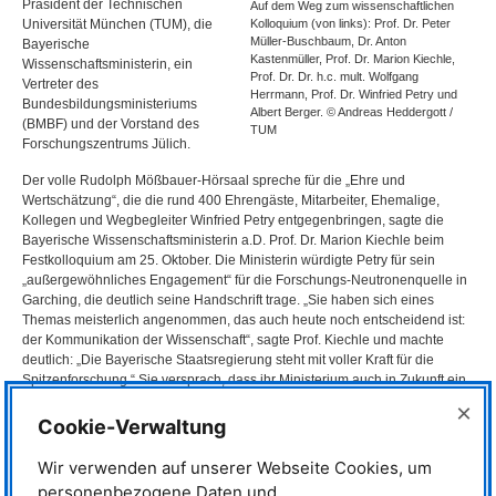
Präsident der Technischen
Auf dem Weg zum wissenschaftlichen
Universität München (
TUM
), die
Kolloquium (von links): Prof. Dr. Peter
Müller-Buschbaum, Dr. Anton
Bayerische
Kastenmüller, Prof. Dr. Marion Kiechle,
Wissenschaftsministerin, ein
Prof. Dr. Dr. h.c. mult. Wolfgang
Vertreter des
Herrmann, Prof. Dr. Winfried Petry und
Bundesbildungsministeriums
Albert Berger. © Andreas Heddergott /
(
BMBF
) und der Vorstand des
TUM
Forschungszentrums Jülich.
Der volle Rudolph Mößbauer-Hörsaal spreche für die „Ehre und
Wertschätzung“, die die rund 400 Ehrengäste, Mitarbeiter, Ehemalige,
Kollegen und Wegbegleiter Winfried Petry entgegenbringen, sagte die
Bayerische Wissenschaftsministerin a.D. Prof. Dr. Marion Kiechle beim
Festkolloquium am 25. Oktober. Die Ministerin würdigte Petry für sein
„außergewöhnliches Engagement“ für die Forschungs-Neutronenquelle in
Garching, die deutlich seine Handschrift trage. „Sie haben sich eines
Themas meisterlich angenommen, das auch heute noch entscheidend ist:
der Kommunikation der Wissenschaft“, sagte Prof. Kiechle und machte
deutlich: „Die Bayerische Staatsregierung steht mit voller Kraft für die
Spitzenforschung.“ Sie versprach, dass ihr Ministerium auch in Zukunft ein
verlässlicher Partner bleiben werde und bescheinigte dem neuen
×
Wissenschaftlichen Direktor Prof. Dr. Peter Müller-Buschbaum: „In Ihrer
Cookie-Verwaltung
Hand liegt nun die wissenschaftliche Leistungsfähigkeit des
FRM
II und
MLZ
.“
Wir verwenden auf unserer Webseite Cookies, um
personenbezogene Daten und