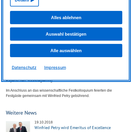
genauer erforscht.
Prof. Dr. Helmut Schober, Direktor des Institut Laue-Langevin in Grenoble,
Alles ablehnen
veranschaulichte an Highlights der neueren Neutronenforschung deren
Bedeutung für die Beantwortung drängender Fragestellungen der
modernen Industriegesellschaft. Um die Persönlichkeit Winfried Petry’s
Auswahl bestätigen
treffend zu charakterisieren, benötigte er vier Dimensionen: sein Wissen
kombinieren Tiefe und Breite, seine Ausdauer und schließlich seine
Geradlinigkeit und Einfühlungsvermögen.
Alle auswählen
Tief berührt von so viel Anerkennung, dankte Winfried Petry seiner alma
mater und nicht zuletzt ihrem Präsidenten für die große Unterstützung und
Freiheit, die ihm zuteil wurde. „Es hat mir große Freude bereitet,
Datenschutz
Impressum
Verantwortung zu übernehmen und Neues aufzubauen. Aber all dies wäre
nicht möglich gewesen ohne die vertrauensvolle Zusammenarbeit mit der
Bayerischen Staatsregierung.“
Im Anschluss an das wissenschaftliche Festkolloquium feierten die
Festgäste gemeinsam mit Winfried Petry gebührend.
Weitere News
19.10.2018
Winfried Petry wird Emeritus of Excellence