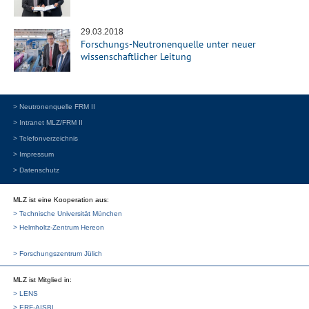
29.03.2018
Forschungs-Neutronenquelle unter neuer
wissenschaftlicher Leitung
> Neutronenquelle FRM II
> Intranet MLZ/FRM II
> Telefonverzeichnis
> Impressum
> Datenschutz
MLZ ist eine Kooperation aus:
> Technische Universität München
> Helmholtz-Zentrum Hereon
> Forschungszentrum Jülich
MLZ
ist Mitglied in:
> LENS
> ERF-AISBL