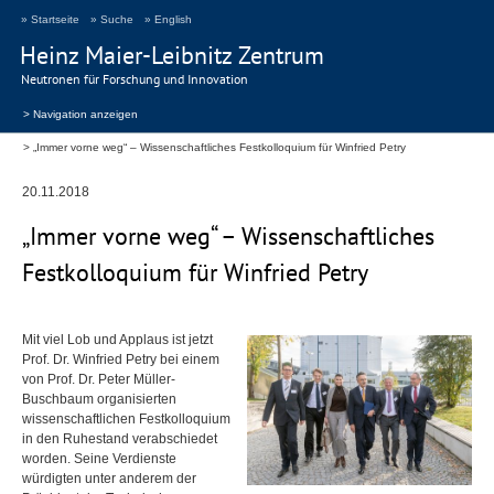
» Startseite
» Suche
» English
Heinz Maier-Leibnitz Zentrum
Neutronen für Forschung und Innovation
> Navigation anzeigen
„Immer vorne weg“ – Wissenschaftliches Festkolloquium für Winfried Petry
20.11.2018
„Immer vorne weg“ – Wissenschaftliches
Festkolloquium für Winfried Petry
Mit viel Lob und Applaus ist jetzt
Prof. Dr. Winfried Petry bei einem
von Prof. Dr. Peter Müller-
Buschbaum organisierten
wissenschaftlichen Festkolloquium
in den Ruhestand verabschiedet
worden. Seine Verdienste
würdigten unter anderem der