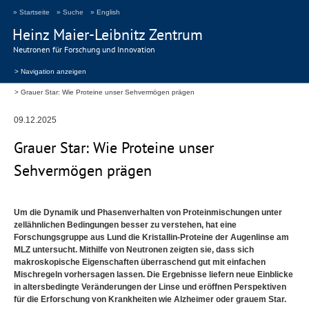
» Startseite
» Suche
» English
Heinz Maier-Leibnitz Zentrum
Neutronen für Forschung und Innovation
> Navigation anzeigen
Grauer Star: Wie Proteine unser Sehvermögen prägen
09.12.2025
Grauer Star: Wie Proteine unser
Sehvermögen prägen
Um die Dynamik und Phasenverhalten von Proteinmischungen unter
zellähnlichen Bedingungen besser zu verstehen, hat eine
Forschungsgruppe aus Lund die Kristallin-Proteine der Augenlinse am
MLZ
untersucht. Mithilfe von Neutronen zeigten sie, dass sich
makroskopische Eigenschaften überraschend gut mit einfachen
Mischregeln vorhersagen lassen. Die Ergebnisse liefern neue Einblicke
in altersbedingte Veränderungen der Linse und eröffnen Perspektiven
für die Erforschung von Krankheiten wie Alzheimer oder grauem Star.