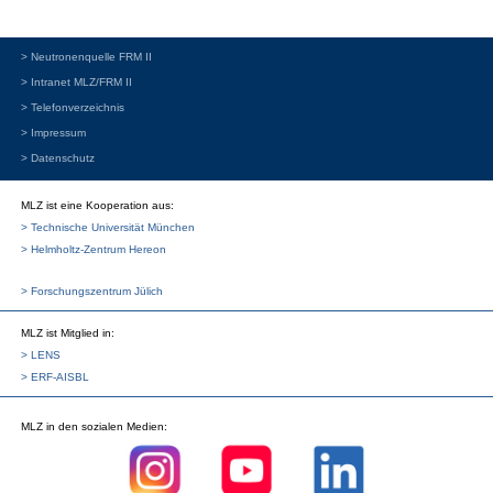
> Neutronenquelle FRM II
> Intranet MLZ/FRM II
> Telefonverzeichnis
> Impressum
> Datenschutz
MLZ ist eine Kooperation aus:
> Technische Universität München
> Helmholtz-Zentrum Hereon
> Forschungszentrum Jülich
MLZ
ist Mitglied in:
> LENS
> ERF-AISBL
MLZ
in den sozialen Medien: