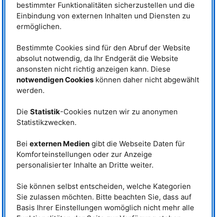
Temperaturen zu temporärer Clusterbildung neigt.
bestimmter Funktionalitäten sicherzustellen und die
Das System ist simpel, weil es nur zwei Komponenten gibt: relativ
Einbindung von externen Inhalten und Diensten zu
sphärische Proteine – harte Kugeln, ohne Unterdomänen und interne
ermöglichen.
Dynamiken. So kann man sich Schritt für Schritt an komplexere Systeme
herantasten“, bilanziert Dr. Olaf Holderer vom Forschungszentrum Jülich,
der Instrumentwissenschaftler am J-
NSE
ist.
Bestimmte Cookies sind für den Abruf der Website
absolut notwendig, da Ihr Endgerät die Website
Einfache Regeln, große Wirkung
ansonsten nicht richtig anzeigen kann. Diese
Die Ergebnisse zeigen, dass sich
Phasenverhalten und
notwendigen Cookies
können daher nicht abgewählt
Zähflüssigkeit bei hohen
werden.
Proteinkonzentrationen
erstaunlich gut durch einfache
Die
Statistik
-Cookies nutzen wir zu anonymen
Mischregeln beschreiben lassen.
Das funktioniert wie eine Art
Statistikzwecken.
Mittelwert der Eigenschaften der
Dr. Olaf Holderer erklärt als
einzelnen Proteine. Nur bei sehr
Instrumentverantwortlicher das
Bei
externen Medien
gibt die Webseite Daten für
Instrument J-NSE. © Wenzel Schürmann
kleinen Mengen oder direkt an der
Komforteinstellungen oder zur Anzeige
/ TUM
Phasengrenze treten
personalisierter Inhalte an Dritte weiter.
Abweichungen auf. Auch das
Zusammenwirken größerer Gruppen von Proteinen folgt diesen einfachen
Mischregeln.
Sie können selbst entscheiden, welche Kategorien
Sie zulassen möchten. Bitte beachten Sie, dass auf
Mikroskopisch zu einfach gedacht
Auf mikroskopischer Skala zeigt die Neutronen-Spin-Echo-Spektroskopie,
Basis Ihrer Einstellungen womöglich nicht mehr alle
die am J-
NSE
am
MLZ
durchgeführt wurde, dass kurzlebige Cluster und