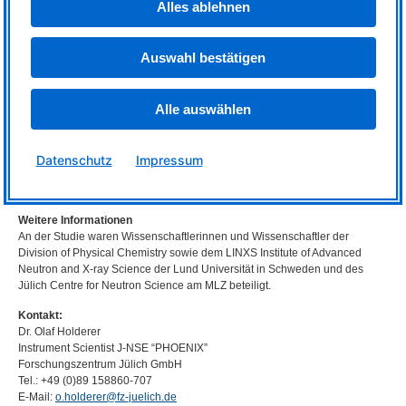
Alles ablehnen
Geplant sind Modelle, die gerichtete Protein-Wechselwirkungen
berücksichtigen, sowie dynamische Simulationen mehrerer Kristallin-
Proteine, um den Zusammenhang zwischen der Widerstandsfähigkeit der
Auswahl bestätigen
Linse und der Bewegung auf kleinster Skala zu klären.
Alle auswählen
Originalpublikation:
Alessandro Gulotta, Saskia Bucciarelli, Felix Roosen-Runge, Olaf Holderer,
Peter Schurtenberger, Anna Stradner. Testing mixing rules for structural and
dynamical quantities in multi-component crowded protein solutions.
APL
Datenschutz
Impressum
Bioengineering 8, 026116 (2024)
DOI
:
https://doi.org/10.1063/5.0204201
Weitere Informationen
An der Studie waren Wissenschaftlerinnen und Wissenschaftler der
Division of Physical Chemistry sowie dem
LINXS
Institute of Advanced
Neutron and X-ray Science der Lund Universität in Schweden und des
Jülich Centre for Neutron Science am
MLZ
beteiligt.
Kontakt:
Dr. Olaf Holderer
Instrument Scientist J-
NSE
“
PHOENIX
”
Forschungszentrum Jülich GmbH
Tel.: +49 (0)89 158860-707
E-Mail:
o.holderer@fz-juelich.de