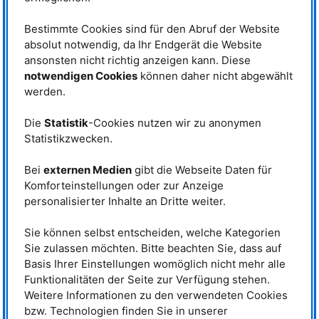
für Technische Elektrochemie und aus dem
FRM
II sind dem in ihren
neuesten Experimenten ein gutes Stück näher gekommen.
Bestimmte Cookies sind für den Abruf der Website
absolut notwendig, da Ihr Endgerät die Website
Spurensuche mit Röntgenstrahlung und Neutronen
ansonsten nicht richtig anzeigen kann. Diese
Um den Alterungsmechanismus zu verstehen und die Gründe dafür
notwendigen Cookies
können daher nicht abgewählt
herauszufinden, kombinierten die
TUM
-Wissenschaftler elektrochemische
werden.
Untersuchungen mit so unterschiedlichen Messmethoden wie
Röntgenstreuung, Impedanzmessungen und Prompte Gamma-
Aktivierungsanalyse
PGAA
.
Die
Statistik
-Cookies nutzen wir zu anonymen
Statistikzwecken.
Mit diesen analysierten sie das Verhalten von Akkus mit Graphit-Anode und
Nickel-Mangan-Cobalt-Kathode, sogenannte
NMC
-Zellen, bei
Bei
externen Medien
gibt die Webseite Daten für
verschiedenen Temperaturen.
NMC
-Zellen sind beliebt in der
Elektromobilität, denn sie besitzen eine hohe Kapazität und halten
Komforteinstellungen oder zur Anzeige
theoretisch Ladespannungen von bis zu knapp fünf Volt aus. Bei
personalisierter Inhalte an Dritte weiter.
Spannungen über 4,4 Volt nimmt jedoch die Alterung stark zu.
Sie können selbst entscheiden, welche Kategorien
Mit Hilfe der Röntgenstreuung untersuchten die Wissenschaftler den
Verlust an aktivem Lithium über mehrere Ladezyklen.
Sie zulassen möchten. Bitte beachten Sie, dass auf
Impedanzmessungen der Akkuzellen dienten dazu, den zunehmenden
Basis Ihrer Einstellungen womöglich nicht mehr alle
Widerstand zu erfassen. Die Aktivierungsanalyse mit Neutronen schließlich
Funktionalitäten der Seite zur Verfügung stehen.
half, die extrem geringen Mengen an abgeschiedenem Übergangsmetall
Weitere Informationen zu den verwendeten Cookies
auf den Graphitelektroden sicher zu bestimmen.
bzw. Technologien finden Sie in unserer
Mechanismen für den Kapazitätsverlust