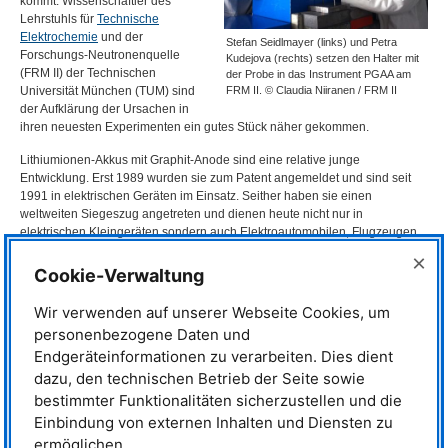
kommt. Wissenschaftler des
Lehrstuhls für
Technische
Elektrochemie
und der
Stefan Seidlmayer (links) und Petra
Forschungs-Neutronenquelle
Kudejova (rechts) setzen den Halter mit
(
FRM
II) der Technischen
der Probe in das Instrument PGAA am
Universität München (
TUM
) sind
FRM II. © Claudia Niiranen / FRM II
der Aufklärung der Ursachen in
ihren neuesten Experimenten ein gutes Stück näher gekommen.
Lithiumionen-Akkus mit Graphit-Anode sind eine relative junge
Entwicklung. Erst 1989 wurden sie zum Patent angemeldet und sind seit
1991 in elektrischen Geräten im Einsatz. Seither haben sie einen
weltweiten Siegeszug angetreten und dienen heute nicht nur in
elektrischen Kleingeräten sondern auch Elektroautomobilen, Flugzeugen
und sogar in Lokomotiven. Zukünftig sollen sie auch als große
×
Zwischenspeicher mit Megawatt-Kapazitäten dienen.
Cookie-Verwaltung
Einen ersten starken Kapazitätsverlust erleidet ein Akku mit Graphit-Anode
Wir verwenden auf unserer Webseite Cookies, um
bereits beim ersten Ladezyklus der Zelle, dem Formierungsschritt. Hier
personenbezogene Daten und
verliert er bis zu 10 Prozent seiner Kapazität. Bei jedem weiteren Lade-
Endgeräteinformationen zu verarbeiten. Dies dient
und Entladevorgang sinkt die Kapazität weiter, wenn auch nur geringfügig.
Auch bei bloßer Lagerung, vor allem bei Temperaturen über der
dazu, den technischen Betrieb der Seite sowie
Raumtemperatur, geht weitere Kapazität verloren.
bestimmter Funktionalitäten sicherzustellen und die
Einbindung von externen Inhalten und Diensten zu
Für diese Alterungseffekte hat die Physik zwar mehrere Ideen, aber noch
ermöglichen.
keine endgültige Erklärung gefunden.
TUM
-Wissenschaftler des Lehrstuhls