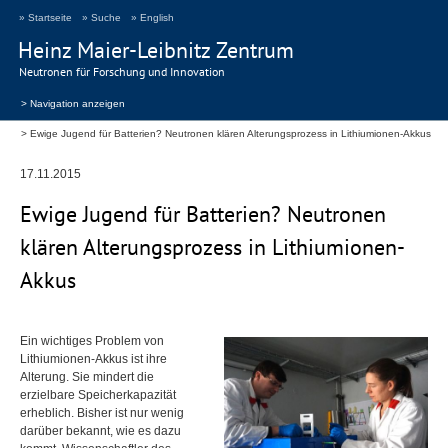
» Startseite
» Suche
» English
Heinz Maier-Leibnitz Zentrum
Neutronen für Forschung und Innovation
> Navigation anzeigen
Ewige Jugend für Batterien? Neutronen klären Alterungsprozess in Lithiumionen-Akkus
17.11.2015
Ewige Jugend für Batterien? Neutronen
klären Alterungsprozess in Lithiumionen-
Akkus
Ein wichtiges Problem von
Lithiumionen-Akkus ist ihre
Alterung. Sie mindert die
erzielbare Speicherkapazität
erheblich. Bisher ist nur wenig
darüber bekannt, wie es dazu