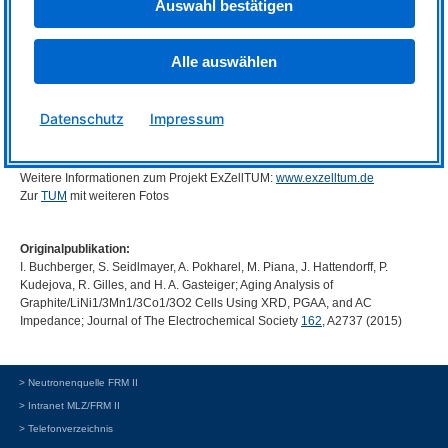
Auswahl bestätigen
„Möglich sind hier beispielsweise Additive, mit denen der Aufbau der
Passivierungsschicht verbessert werden kann oder Modifikationen der
Kathodenoberfläche.“
Alle auswählen
Die Arbeiten wurden unterstützt mit Mitteln des Bundesministeriums für
Bildung und Forschung (
BMBF
) im Rahmen des Projekts
ExZellTUM
. Die
Prompte Gamma Aktivierungsanalyse wurde am Heinz Maier-Leibnitz
Datenschutz
Impressum
Zentrum (
MLZ
) am Instrument
PGAA
der Forschungs-Neutronenquelle
FRM
II der TU München durchgeführt.
Weitere Informationen zum Projekt ExZellTUM:
www.exzelltum.de
Zur
TUM
mit weiteren Fotos
Originalpublikation:
I. Buchberger, S. Seidlmayer, A. Pokharel, M. Piana, J. Hattendorff, P.
Kudejova, R. Gilles, and H. A. Gasteiger; Aging Analysis of
Graphite/LiNi1/3Mn1/3Co1/3O2 Cells Using
XRD
,
PGAA
, and AC
Impedance; Journal of The Electrochemical Society
162
, A2737 (2015)
> Neutronenquelle FRM II
> Intranet MLZ/FRM II
> Telefonverzeichnis