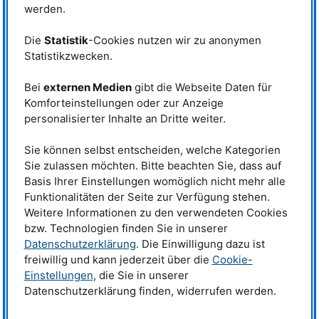
Phasenübergänge beschreiben, wie ein Material von einem Zustand in
werden.
einen anderen wechselt. Ein gängiges Beispiel ist das Schmelzen von Eis.
Daneben gibt es auch Phasenübergänge von elektronischen und
Die
Statistik
-Cookies nutzen wir zu anonymen
magnetischen Zuständen. Die Magnetisierung von Eisen vollzieht sich
Statistikzwecken.
beispielsweise unterhalb einer bestimmten, kritischen Temperatur alleine
aufgrund der elektromagnetischen Wechselwirkungen zwischen
Elektronen und deren magnetischen Momenten, den Spins. Doch nicht alle
Bei
externen Medien
gibt die Webseite Daten für
magnetischen Phasenübergänge lassen sich auf diese Weise erklären.
Komforteinstellungen oder zur Anzeige
Das zeigen die Ergebnisse eines Teams aus deutschen, taiwanesischen,
personalisierter Inhalte an Dritte weiter.
japanischen und britischen Wissenschaftlern, die erste experimentelle
Hinweise auf einen sogenannten Higgs-Übergang in Yb2Ti2O7-Kristallen
bei Temperaturen nahe dem absoluten Nullpunkt gefunden haben.
Sie können selbst entscheiden, welche Kategorien
Sie zulassen möchten. Bitte beachten Sie, dass auf
Die Existenz dieses Phasenübergangs war bereits lange bekannt, nicht
Basis Ihrer Einstellungen womöglich nicht mehr alle
aber, was dabei genau passiert. Erst Experimente mit polarisierten
Funktionalitäten der Seite zur Verfügung stehen.
Neutronen an einer Außenstelle des
Forschungszentrums Jülich
an der
Forschungs-Neutronenquelle Heinz Maier-Leibnitz (
FRM
II) in Garching bei
Weitere Informationen zu den verwendeten Cookies
München klärten das Rätsel. Solche Experimente ermöglichen, die
bzw. Technologien finden Sie in unserer
magnetische Struktur von Materialien mit atomarer Auflösung zu messen.
Datenschutzerklärung
. Die Einwilligung dazu ist
Die hohe Intensität der Garchinger Neutronenquelle ermöglichte zudem,
freiwillig und kann jederzeit über die
Cookie-
die schwachen Signale der Probe zu detektieren. Nicht zuletzt konnten dort
die Experimente bei den notwendigen tiefen Temperaturen durchgeführt
Einstellungen
, die Sie in unserer
werden.
Datenschutzerklärung finden, widerrufen werden.
Die Forscher gehen davon aus, die typischen Kennzeichen eines