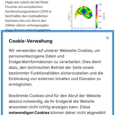
Higgs war zuletzt viel die Rede.
Forscher am europäischen
Kernforschungszentrum
CERN
in
Genf hatten den mutmaßlichen
Nachweis des von ihm in den
1960er-Jahren vorhergesagten
Higgs-Bosons bekannt gegeben.
Der von ihm vorgeschlagene
×
Higgs-Mechanismus erklärt, wie
Mit Hilfe äußerst sensitiver
Cookie-Verwaltung
Neutronstreuexperimente an der
Elementarteilchen zu ihrer Masse
Garchinger Außenstelle des
kommen – und spielt auch jenseits
Wir verwenden auf unserer Webseite Cookies, um
Forschungszentrums Jülich, der
der Elementarteilchenphysik eine
personenbezogene Daten und
Forschungs-Neutronenquelle Heinz
Rolle. Ein internationales
Maier-Leibnitz (FRM II), konnte ein
Endgeräteinformationen zu verarbeiten. Dies dient
Forscherteam hat mit Hilfe von
internationales Forscherteam die
dazu, den technischen Betrieb der Seite sowie
Neutronenstreuexperimenten
charakteristischen Merkmale eines
erste Hinweise darauf gefunden,
bestimmter Funktionalitäten sicherzustellen und die
Quanten-Spin-Eises experimentell
dass eben dieser Mechanismus
nachweisen.
Einbindung von externen Inhalten und Diensten zu
einen Phasenübergang von
ermöglichen.
exotischen magnetischen Zuständen in Yb2Ti2O7-Kristallen nahe des
absoluten Nullpunkts erklären kann. Bei der Abkühlung eines als
„Quanten-Spin-Eis” bezeichneten Zustands beobachteten sie zum ersten
Bestimmte Cookies sind für den Abruf der Website
Mal Anzeichen für den spontanen Austausch mit dem von Higgs
absolut notwendig, da Ihr Endgerät die Website
vorhergesagten Higgs-Feld in einem Magneten. Die Ergebnisse sind in der
ansonsten nicht richtig anzeigen kann. Diese
renommierten Fachzeitschrift „Nature Communications” nachzulesen.
notwendigen Cookies
können daher nicht abgewählt