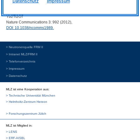
Datenschutz
Impressum
R. Lees
Higgs transition from a magnetic Coulomb liquid to a ferromagnet in
Yb2Ti2O7
Nature Communications 3: 992 (2012),
DOI
: 10.1038/ncomms1989.
> Neutronenquelle FRM II
> Intranet MLZ/FRM II
> Telefonverzeichnis
> Impressum
> Datenschutz
MLZ ist eine Kooperation aus:
> Technische Universität München
> Helmholtz-Zentrum Hereon
> Forschungszentrum Jülich
MLZ
ist Mitglied in:
> LENS
> ERF-AISBL