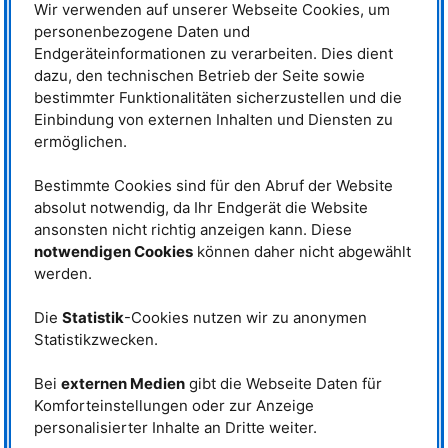
symbolisch ein Modell des FRM II aus
Wir verwenden auf unserer Webseite Cookies, um
mit Polarisationsanalyse Und
Aluminium. © FRM II / TUM
Multi-Analysator).
personenbezogene Daten und
Endgeräteinformationen zu verarbeiten. Dies dient
Bereits vor dem Baubeginn des
FRM
II hatte Götz Eckold die Blaupause für
dazu, den technischen Betrieb der Seite sowie
das neuartige Messinstrument in der Tasche. Beim ersten Treffen zur
Planung für die Instrumente am
FRM
II, im Jahr 1995, wusste der Göttinger
bestimmter Funktionalitäten sicherzustellen und die
schon genau, was er wollte: ein Dreiachsenspektrometer, das mit
Einbindung von externen Inhalten und Diensten zu
thermischen Neutronen messen kann und über die damals weit verbreitete
ermöglichen.
Bauweise hinaus neue Messmöglichkeiten eröffnet. Eine ganz ähnliche
Idee kam aus der Gruppe von Prof. Dr. Winfried Petry, damals frisch
Bestimmte Cookies sind für den Abruf der Website
ernannter Wissenschaftlicher Direktor des Projekts
FRM
II. „Wir haben
dann schnell unsere Pläne fusioniert“, sagt Prof. Winfried Petry, der seit
absolut notwendig, da Ihr Endgerät die Website
eineinhalb Jahren im Ruhestand ist. Heraus gekommen ist
PUMA
, das
ansonsten nicht richtig anzeigen kann. Diese
durch die Förderung des
Bundesministeriums für Bildung und Forschung
notwendigen Cookies
können daher nicht abgewählt
(
BMBF
) an der
Universität Göttingen
in kurzer Bauzeit realisiert wurde und
werden.
seit Beginn des Routinebetriebs des
FRM
II deutschen und internationalen
Forschern zur Verfügung steht.
Die
Statistik
-Cookies nutzen wir zu anonymen
Wissenschaftlicher Direktor Prof.
Statistikzwecken.
Dr. Peter Müller-Buschbaum
überreichte dem Göttinger
Professor Götz Eckold im Rahmen
Bei
externen Medien
gibt die Webseite Daten für
des alljährlichen Treffens der
MLZ
Komforteinstellungen oder zur Anzeige
Universitätsgruppenleiter am 26.
personalisierter Inhalte an Dritte weiter.
September symbolisch ein