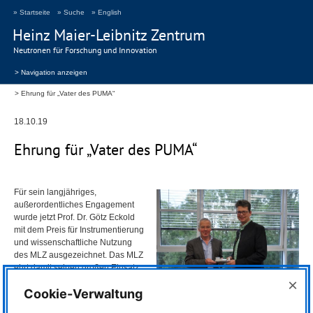
» Startseite
» Suche
» English
Heinz Maier-Leibnitz Zentrum
Neutronen für Forschung und Innovation
> Navigation anzeigen
Ehrung für „Vater des PUMA“
18.10.19
Ehrung für „Vater des
PUMA
“
Für sein langjähriges,
außerordentliches Engagement
wurde jetzt Prof. Dr. Götz Eckold
mit dem Preis für Instrumentierung
und wissenschaftliche Nutzung
des
MLZ
ausgezeichnet. Das
MLZ
ehrt damit seinen großen Einsatz
für die Instrumentierung und
×
Cookie-Verwaltung
insbesondere das Instrument
Prof. Dr. Peter Müller-Buschbaum (r.)
überreichte Prof. Dr. Götz Eckold
PUMA
(DreiAchsenSpektometer