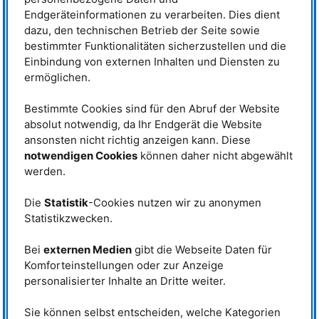
Endgeräteinformationen zu verarbeiten. Dies dient
Auf der Suche nach Optimierungen ist der französische Hersteller
dazu, den technischen Betrieb der Seite sowie
DIAMONDE
auf die Idee gekommen, Schneideelemente aus Keramik zu
verwenden. Sie sind härter als die üblicherweise verwendeten
bestimmter Funktionalitäten sicherzustellen und die
Schneidematerialien und benötigen kein Wolfram oder Kobalt in ihrer
Einbindung von externen Inhalten und Diensten zu
Zusammensetzung. Da man Keramik nicht direkt auf Stahl löten kann,
ermöglichen.
haben Mitarbeiter eine neue Methode entwickelt und als Patent
angemeldet: In einem zweistufigen Prozess löten sie die
Schneideelemente zuerst in einer Vakuumumgebung auf ein
Bestimmte Cookies sind für den Abruf der Website
Verbindungsmaterial. Dann können sie diese an den Grundkörper löten.
absolut notwendig, da Ihr Endgerät die Website
ansonsten nicht richtig anzeigen kann. Diese
Risse in den Schneideelementen
notwendigen Cookies
können daher nicht abgewählt
Diese Methode ist also
werden.
vielversprechend, doch die
Ingenieure von
DIAMONDE
sind
Die
Statistik
-Cookies nutzen wir zu anonymen
auf ein Problem gestoßen: Die
Statistikzwecken.
Keramikelemente wiesen nach der
Fertigung Risse auf, die bei der
Abkühlung nach dem ersten
Bei
externen Medien
gibt die Webseite Daten für
Lötvorgang entstanden sein
Komforteinstellungen oder zur Anzeige
könnten. Denn die Keramik und
personalisierter Inhalte an Dritte weiter.
die Zwischenschicht dehnen sich
In einem zweistufigen Prozess lötet die
unterschiedlich stark bei Hitze aus
Firma die Schneideelemente zuerst in
und das führt zu
Sie können selbst entscheiden, welche Kategorien
einer Vakuumumgebung auf ein