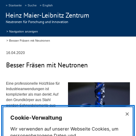
» Startseite
» Suche
» English
Heinz Maier-Leibnitz Zentrum
Neutronen für Forschung und Innovation
> Navigation anzeigen
Besser Fräsen mit Neutronen
16.04.2020
Besser Fräsen mit Neutronen
Eine professionelle Holzfräse für
Industrieanwendungen ist
komplizierter als man denkt: Auf
den Grundkörper aus Stahl
werden Schneidelemente aus
polykristallinem Diamant oder
×
zementiertem Carbid gelötet. Eine
Cookie-Verwaltung
Hersteller-Firma ließ ihre
Werkzeuge mit Neutronen
Diese Fräse stellt die Firma selbst her. ©
Wir verwenden auf unserer Webseite Cookies, um
untersuchen.
Diamonde
personenbezogene Daten und