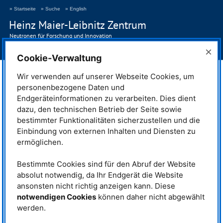
» Startseite
» Suche
» English
Heinz Maier-Leibnitz Zentrum
Neutronen für Forschung und Innovation
×
> Navigation anzeigen
Cookie-Verwaltung
2015
Wir verwenden auf unserer Webseite Cookies, um
personenbezogene Daten und
Publikationen 2015
Endgeräteinformationen zu verarbeiten. Dies dient
dazu, den technischen Betrieb der Seite sowie
bestimmter Funktionalitäten sicherzustellen und die
Einbindung von externen Inhalten und Diensten zu
ermöglichen.
Bestimmte Cookies sind für den Abruf der Website
absolut notwendig, da Ihr Endgerät die Website
ansonsten nicht richtig anzeigen kann. Diese
notwendigen Cookies
können daher nicht abgewählt
werden.