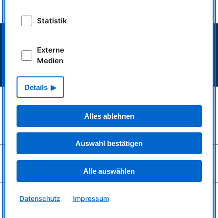
impulse.mlz-garching.de
Statistik
> Neutronenquelle FRM II
> Intranet MLZ/FRM II
Externe
> Telefonverzeichnis
Medien
> Impressum
> Datenschutz
Details
MLZ ist eine Kooperation aus:
> Technische Universität München
Alles ablehnen
> Helmholtz-Zentrum Hereon
> Forschungszentrum Jülich
Auswahl bestätigen
MLZ
ist Mitglied in:
> LENS
Alle auswählen
> ERF-AISBL
MLZ
in den sozialen Medien:
Datenschutz
Impressum