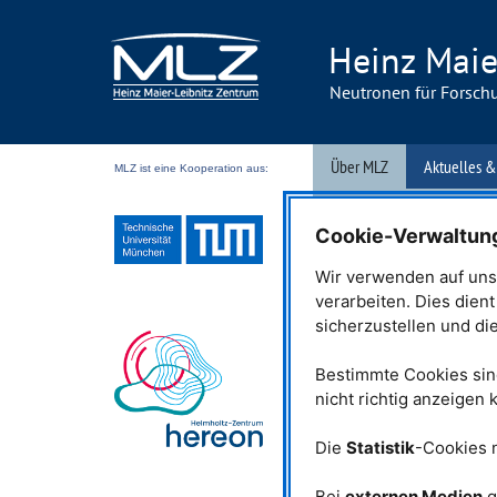
Heinz Maie
Neutronen für Forsch
Über MLZ
Aktuelles &
MLZ ist eine Kooperation aus:
Veranstaltungen
From
Cookie-Verwaltun
12.01.2018
Wir verwenden auf uns
verarbeiten. Dies dien
Stadtrundgang 
sicherzustellen und di
Bestimmte Cookies sind
Eine Reihe neuer Projekte 
nicht richtig anzeigen
Neutronenquelle Heinz Maie
werden in den nächsten Ja
für Forschung und Anwendu
Die
Statistik
-Cookies 
Garching geben. Drei dieser 
münchen.tv in seiner Send
Bei
externen Medien
g