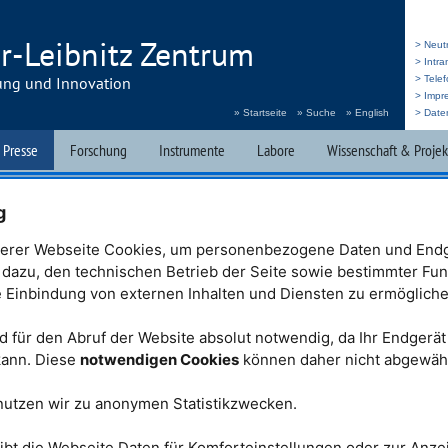
r-Leibnitz Zentrum
> Neut
> Intr
ung und Innovation
> Telef
> Impr
» Startseite
» Suche
» English
> Date
 Presse
Forschung
Instrumente
Labore
Wissenschaft & Projek
 Behind The Sciences
Broschüren & Filme
Presse & Öffentlichkeitsarbei
g
erer Webseite Cookies, um personenbezogene Daten und Endg
t dazu, den technischen Betrieb der Seite sowie bestimmter Fun
in der Neutronenquelle
e Einbindung von externen Inhalten und Diensten zu ermögliche
 für den Abruf der Website absolut notwendig, da Ihr Endgerä
an der Forschungs-
 kann. Diese
notwendigen Cookies
können daher nicht abgewäh
r-Leibnitz (
FRM
II)
hren neue Impulse
ng der Neutronen in
nutzen wir zu anonymen Statistikzwecken.
Projekte stellt
ung „Stadtrundgang“
ibt die Webseite Daten für Komforteinstellungen oder zur Anzei