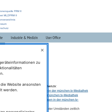
ronenquelle FRM II
anet MLZ/FRM II
onverzeichnis
essum
nschutz
te
Industrie & Medizin
User Office
t
×
eräteinformationen zu
ktionalitäten
n.
t die Website ansonsten
Filme in der Mediathek von münchen.tv
:
lt werden.
Beitrag über die Mo-99-Testanlage in der münchen.tv-Mediathek
Beitrag über die Positronen in der münchen.tv-Mediathek
Beitrag über die ultrakalten Neutronen in der münchen.tv-
Mediathek
Die Verfügbarkeit des Inhaltes ist unter Umständen zeitlich
ge personalisierter