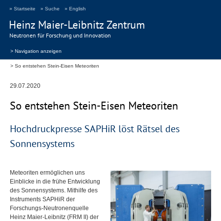
» Startseite
» Suche
» English
Heinz Maier-Leibnitz Zentrum
Neutronen für Forschung und Innovation
> Navigation anzeigen
So entstehen Stein-Eisen Meteoriten
29.07.2020
So entstehen Stein-Eisen Meteoriten
Hochdruckpresse SAPHiR löst Rätsel des
Sonnensystems
Meteoriten ermöglichen uns
Einblicke in die frühe Entwicklung
des Sonnensystems. Mithilfe des
Instruments SAPHiR der
Forschungs-Neutronenquelle
Heinz Maier-Leibnitz (
FRM
II) der