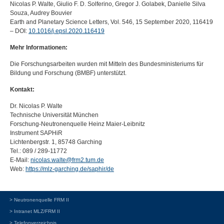
Nicolas P. Walte, Giulio F. D. Solferino, Gregor J. Golabek, Danielle Silva
Souza, Audrey Bouvier
Earth and Planetary Science Letters, Vol. 546, 15 September 2020, 116419
–
DOI
:
10.1016/j.epsl.2020.116419
Mehr Informationen:
Die Forschungsarbeiten wurden mit Mitteln des Bundesministeriums für
Bildung und Forschung (
BMBF
) unterstützt.
Kontakt:
Dr. Nicolas P. Walte
Technische Universität München
Forschung-Neutronenquelle Heinz Maier-Leibnitz
Instrument SAPHiR
Lichtenbergstr. 1, 85748 Garching
Tel.: 089 / 289-11772
E-Mail:
nicolas.walte@frm2.tum.de
Web:
https://mlz-garching.de/saphir/de
> Neutronenquelle FRM II
> Intranet MLZ/FRM II
> Telefonverzeichnis