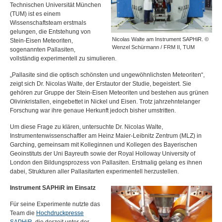
Technischen Universität München
(
TUM
) ist es einem
Wissenschaftsteam erstmals
gelungen, die Entstehung von
Nicolas Walte am Instrument SAPHiR. ©
Stein-Eisen Meteoriten,
Wenzel Schürmann / FRM II, TUM
sogenannten Pallasiten,
vollständig experimentell zu simulieren.
„Pallasite sind die optisch schönsten und ungewöhnlichsten Meteoriten“,
zeigt sich Dr. Nicolas Walte, der Erstautor der Studie, begeistert. Sie
gehören zur Gruppe der Stein-Eisen Meteoriten und bestehen aus grünen
Olivinkristallen, eingebettet in Nickel und Eisen. Trotz jahrzehntelanger
Forschung war ihre genaue Herkunft jedoch bisher umstritten.
Um diese Frage zu klären, untersuchte Dr. Nicolas Walte,
Instrumentenwissenschaftler am Heinz Maier-Leibnitz Zentrum (
MLZ
) in
Garching, gemeinsam mit Kolleginnen und Kollegen des Bayerischen
Geoinstituts der Uni Bayreuth sowie der Royal Holloway University of
London den Bildungsprozess von Pallasiten. Erstmalig gelang es ihnen
dabei, Strukturen aller Pallasitarten experimentell herzustellen.
Instrument SAPHiR im Einsatz
Für seine Experimente nutzte das
Team die
Hochdruckpresse