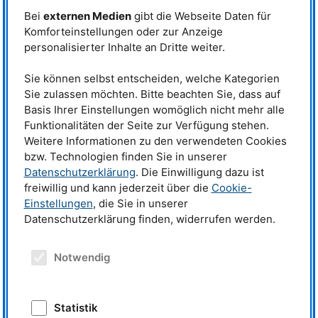
einem anderen Himmelskörper.
Einschlag eines kleinen Asteroiden auf
Bei
externen Medien
gibt die Webseite Daten für
Bei dem Einschlag vermischt sich
einen größeren Asteroiden. Während des
Komforteinstellungen oder zur Anzeige
geschmolzenes Eisen aus dem
Einschlags vermischt sich
geschmolzenes Eisen aus dem Kern des
personalisierter Inhalte an Dritte weiter.
Kern des Projektils mit dem
einschlagenden Körpers mit dem olivin-
olivinreichen Mantel des
reichen Mantel des Mutterkörpers. ©
Mutterkörpers.
Sie können selbst entscheiden, welche Kategorien
Reiner Müller
Sie zulassen möchten. Bitte beachten Sie, dass auf
Die durchgeführten Experimente bestätigten jetzt die Einschlagshypothese.
Eine weitere Voraussetzung für die Bildung von Pallasiten ist, dass sich
Basis Ihrer Einstellungen womöglich nicht mehr alle
Eisenkern und Gesteinsmantel des Asteroiden zuvor teilweise getrennt
Funktionalitäten der Seite zur Verfügung stehen.
haben müssen.
Weitere Informationen zu den verwendeten Cookies
bzw. Technologien finden Sie in unserer
Dies geschah kurz nach seiner Entstehung vor etwa 4,5 Milliarden Jahren.
In dieser Zeit heizte sich der Asteroid auf, bis die dichteren metallischen
Datenschutzerklärung
. Die Einwilligung dazu ist
Bestandteile aufschmolzen und zum Zentrum des Himmelskörpers
freiwillig und kann jederzeit über die
Cookie-
absanken.
Einstellungen
, die Sie in unserer
Datenschutzerklärung finden, widerrufen werden.
Die entscheidende Erkenntnis der Studie ist, dass beide Prozesse, die
Trennung von Kern und Mantel und der darauf folgende Einschlag eines
weiteren Himmelskörpers, für die Entstehung von Pallasiten nötig sind.
Notwendig
Erkenntnisse über die
Entstehung des Sonnensystems
„Allgemein sind Meteoriten die
Statistik
ältesten direkt zugänglichen