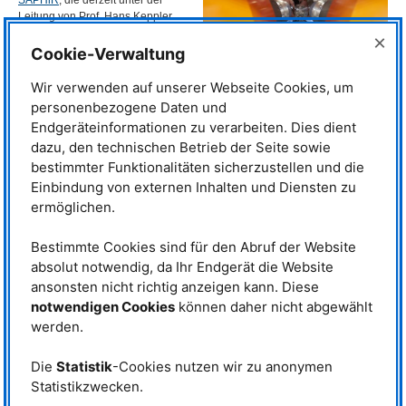
SAPHiR
, die derzeit unter der
Leitung von Prof. Hans Keppler
vom Bayerischen Geoinstitut am
×
MLZ
aufgebaut wird. Noch erhält
Cookie-Verwaltung
es zwar keine Neutronen vom
FRM
II, es ist jedoch bereits
Wir verwenden auf unserer Webseite Cookies, um
Blick in das Innere von SAPHiR. ©
möglich, Experimente unter
Wenzel Schürmann / FRM II, TUM
personenbezogene Daten und
hohem Druck und hoher
Endgeräteinformationen zu verarbeiten. Dies dient
Temperatur durchzuführen.
dazu, den technischen Betrieb der Seite sowie
„Mit einer Presskraft von 2400 Tonnen kann SAPHiR eine Probe auf einen
bestimmter Funktionalitäten sicherzustellen und die
Druck von 15 Gigapascal (GPa) und über 2000 °C bringen“, erläutert
Einbindung von externen Inhalten und Diensten zu
Walte. „Das ist mehr als das Doppelte des Drucks, der benötigt wird, um
ermöglichen.
Graphit in Diamant verwandeln.“ Um die Kollision zweier Himmelskörper
zu simulieren, reichte dem Forschungsteam ein Druck von einem GPa bei
1300°C.
Bestimmte Cookies sind für den Abruf der Website
absolut notwendig, da Ihr Endgerät die Website
Wie entstehen Pallasite?
ansonsten nicht richtig anzeigen kann. Diese
Bis vor kurzem glaubte man, dass
notwendigen Cookies
können daher nicht abgewählt
Pallasite aus der Grenze zwischen
werden.
Eisenkern und Gesteinsmantel
von Asteroiden stammen. Einer
Die
Statistik
-Cookies nutzen wir zu anonymen
neueren Theorie zufolge
entstehen Pallasite näher an der
Statistikzwecken.
Oberfläche bei der Kollision mit